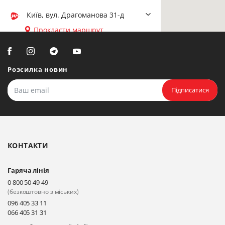
Київ, вул. Драгоманова 31-д
Прокласти маршрут
Біла Церква, вул. Ярослава
Мудрого, 20, офіс 108
Розсилка новин
Прокласти маршрут
Підписатися
Біла Церква, бульвар
Олександрійський, 82 (вул.
Чорновола)
КОНТАКТИ
Прокласти маршрут
Гаряча лінія
Київ, вул. Драгоманова 31-д
0 800 50 49 49
Прокласти маршрут
(безкоштовно з міських)
096 405 33 11
066 405 31 31
Київ, вул. Драгоманова 31-д