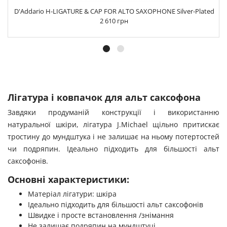
D'Addario H-LIGATURE & CAP FOR ALTO SAXOPHONE Silver-Plated
2 610 грн
Лігатура і ковпачок для альт саксофона
Завдяки продуманій конструкції і використанню
натуральної шкіри, лігатура J.Michael щільно притискає
тростину до мундштука і не залишає на ньому потертостей
чи подряпин. Ідеально підходить для більшості альт
саксофонів.
Основні характеристики:
Матеріал лігатури: шкіра
Ідеально підходить для більшості альт саксофонів
Швидке і просте встановлення /знімання
Не залишає подряпин на мундштуці