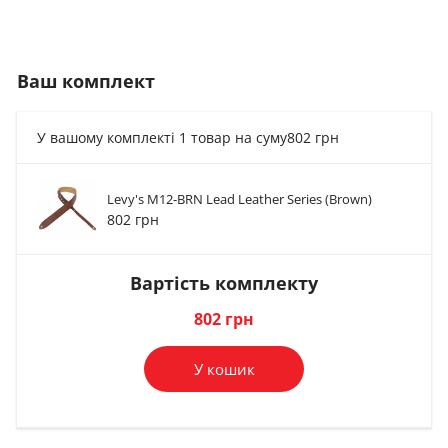
Ваш комплект
У вашому комплекті 1 товар на суму
802 грн
Levy's M12-BRN Lead Leather Series (Brown)
Стреплоки для
Стреплоки для
Стреплоки для
802 грн
ременя Dunlop...
ременя Dunlop...
ременя Dunlop...
1 019 грн
1 019 грн
1 019 грн
Вартість комплекту
В комплект
В комплект
В комплект
802 грн
У кошик