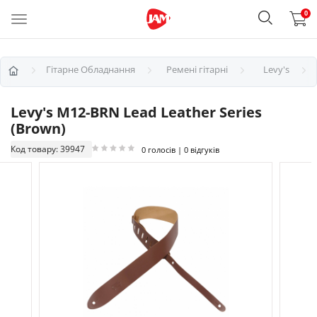
0
Гітарне Обладнання
Ремені гітарні
Levy's
Levy's M12-BRN Lead Leather Series
(Brown)
Код товару: 39947
0 голосів | 0 відгуків