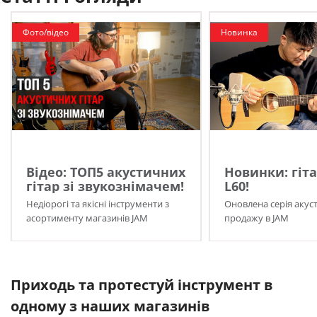
Фото/відео
Новинка
Відео: ТОП5 акустичних
Новинки: гіта
гітар зі звукознімачем!
L60!
Недіорогі та якісні інструменти з
Оновлена серія акуст
асортименту магазинів JAM
продажу в JAM
Приходь та протестуй інструмент в
одному з наших магазинів