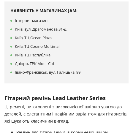
НАЯВНІСТЬ У МАГАЗИНАХ JAM:
Інтернет-магазин
Київ, вул. Драгоманова 31-Д
Київ, ТЦ Ocean Plaza
Київ, ТЦ Cosmo Multimall
Київ, ТЦ Республіка
Дніпро, ТРК Мост-Сіті
Івано-Франківськ, вул. Галицька, 99
Гітарний ремінь Lead Leather Series
Ці ремені, виготовлені з високоякісної шкіри з увагою до
деталей, є елегантним і надійним варіантом для гітаристів,
які шукають класичний вигляд.
Ремінь для гітари Levy's із коричневої шкіри.