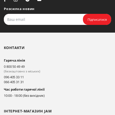
Біла Церква, вул. Ярослава
Мудрого, 20, офіс 108
Розсилка новин
Прокласти маршрут
Підписатися
Біла Церква, бульвар
Олександрійський, 82 (вул.
Чорновола)
КОНТАКТИ
Прокласти маршрут
Гаряча лінія
Київ, вул. Драгоманова 31-д
0 800 50 49 49
Прокласти маршрут
(безкоштовно з міських)
096 405 33 11
066 405 31 31
Київ, вул. Драгоманова 31-д
Час роботи гарячої лінії
Прокласти маршрут
10:00 - 18:00 (без вихідних)
ІНТЕРНЕТ-МАГАЗИН JAM