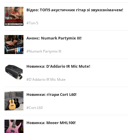
Відео: ТОП5 акустичних гітар зі звукознімачем!
Топ-5
Анонс: Numark Partymix III!
Numark Partymix III
Новинка: D’Addario IR Mic Mute!
D'Addario IR Mic Mute
Новинки: гітари Cort L60!
Cort L60
Новинка: Mooer MHL100!