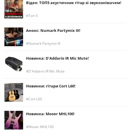
Відео: ТОП5 акустичних гітар зі звукознімачем!
Топ-5
Анонс: Numark Partymix III!
Numark Partymix III
Новинка: D’Addario IR Mic Mute!
D'Addario IR Mic Mute
Новинки: гітари Cort L60!
Cort L60
Новинка: Mooer MHL100!
Mooer MHL100