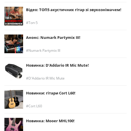
Відео: ТОП5 акустичних гітар зі звукознімачем!
Топ-5
Анонс: Numark Partymix III!
Numark Partymix III
Новинка: D’Addario IR Mic Mute!
D'Addario IR Mic Mute
Новинки: гітари Cort L60!
Cort L60
Новинка: Mooer MHL100!