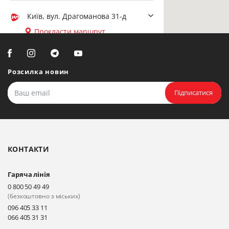
Київ, вул. Драгоманова 31-д
Прокласти маршрут
Біла Церква, вул. Ярослава
Мудрого, 20, офіс 108
Розсилка новин
Прокласти маршрут
Підписатися
Біла Церква, бульвар
Олександрійський, 82 (вул.
Чорновола)
КОНТАКТИ
Прокласти маршрут
Гаряча лінія
Київ, вул. Драгоманова 31-д
0 800 50 49 49
Прокласти маршрут
(безкоштовно з міських)
096 405 33 11
066 405 31 31
Київ, вул. Драгоманова 31-д