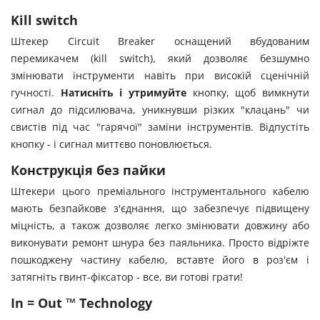
Kill switch
Штекер Circuit Breaker оснащений вбудованим
перемикачем (kill switch), який дозволяє безшумно
змінювати інструменти навіть при високій сценічній
гучності.
Натисніть і утримуйте
кнопку, щоб вимкнути
сигнал до підсилювача, уникнувши різких "клацань" чи
свистів під час "гарячої" заміни інструментів. Відпустіть
кнопку - і сигнал миттєво поновлюється.
Конструкція без пайки
Штекери цього преміального інструментального кабелю
мають безпайкове з'єднання, що забезпечує підвищену
міцність, а також дозволяє легко змінювати довжину або
виконувати ремонт шнура без паяльника. Просто відріжте
пошкоджену частину кабелю, вставте його в роз'єм і
затягніть гвинт-фіксатор - все, ви готові грати!
In = Out ™ Technology