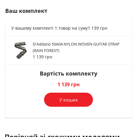
Ваш комплект
У вашому комплекті 1 товар на суму
1 139 грн
D'Addario 50A04 NYLON WOVEN GUITAR STRAP
Стреплоки для
Стреплоки для
Стреплоки для
(RAIN FOREST)
ременя Dunlop...
ременя Paxphil...
ременя Dunlop...
1 139 грн
970 грн
915 грн
76 грн
Вартість комплекту
В комплект
В комплект
В комплект
1 139 грн
У кошик
Порівняй зі схожими моделями