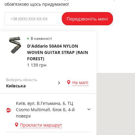
обов'язково щось придумаємо!
Передзвоніть мені
В наявності
D'Addario 50A04 NYLON
WOVEN GUITAR STRAP (RAIN
FOREST)
1 139 грн
Виберіть область
На мапі
Київська
Київ, вул. В.Гетьмана, 6, ТЦ
Cosmo Multimall, блок Б, 4-й
поверх
Прокласти маршрут