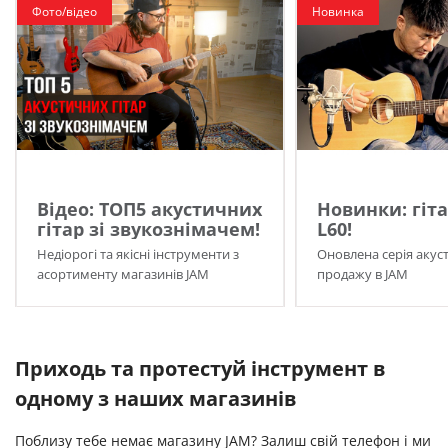
Фото/відео
Новинка
Відео: ТОП5 акустичних
Новинки: гіта
гітар зі звукознімачем!
L60!
Недіорогі та якісні інструменти з
Оновлена серія акуст
асортименту магазинів JAM
продажу в JAM
Приходь та протестуй інструмент в
одному з наших магазинів
Поблизу тебе немає магазину JAM? Залиш свій телефон і ми