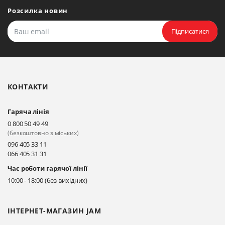
Мудрого, 20, офіс 108
Розсилка новин
Прокласти маршрут
Підписатися
Біла Церква, бульвар
Олександрійський, 82 (вул.
Чорновола)
КОНТАКТИ
Прокласти маршрут
Гаряча лінія
Київ, вул. Драгоманова 31-д
0 800 50 49 49
Прокласти маршрут
(безкоштовно з міських)
096 405 33 11
066 405 31 31
Київ, вул. Драгоманова 31-д
Час роботи гарячої лінії
Прокласти маршрут
10:00 - 18:00 (без вихідних)
ІНТЕРНЕТ-МАГАЗИН JAM