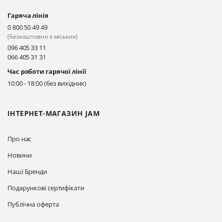
Гаряча лінія
Київ, вул. Драгоманова 31-д
0 800 50 49 49
Прокласти маршрут
(безкоштовно з міських)
096 405 33 11
066 405 31 31
Київ, вул. Драгоманова 31-д
Час роботи гарячої лінії
Прокласти маршрут
10:00 - 18:00 (без вихідних)
ІНТЕРНЕТ-МАГАЗИН JAM
Про нас
Новини
Наші Бренди
Подарункові сертифікати
Публічна оферта