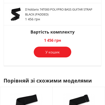
D'Addario 74T000 POLYPRO BASS GUITAR STRAP
Стреплоки для
Стреплоки для
Стреплоки для
BLACK (PADDED)
ременя Dunlop...
ременя Dunlop...
ременя Paxphil...
1 456 грн
1 019 грн
1 235 грн
915 грн
Вартість комплекту
В комплект
В комплект
В комплект
1 456 грн
У кошик
Порівняй зі схожими моделями