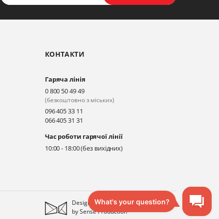
КОНТАКТИ
Гаряча лінія
0 800 50 49 49
(безкоштовно з міських)
096 405 33 11
066 405 31 31
Час роботи гарячої лінії
10:00 - 18:00 (без вихідних)
Designed
by
Sense Production