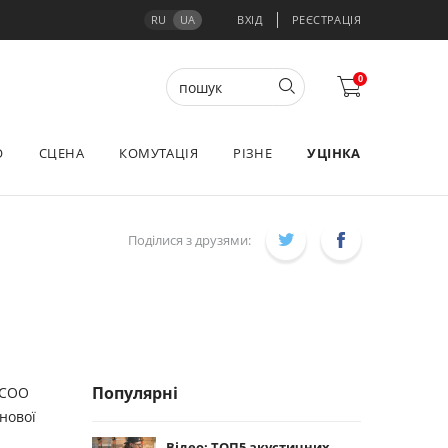
RU
UA
ВХІД
РЕЄСТРАЦІЯ
0
О
СЦЕНА
КОМУТАЦІЯ
РІЗНЕ
УЦІНКА
Поділися з друзями:
Популярні
 COO
нової
Відео: ТОП5 акустичних