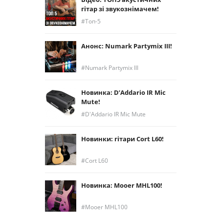
гітар зі звукознімачем!
Топ-5
Анонс: Numark Partymix III!
Numark Partymix III
Новинка: D’Addario IR Mic
Mute!
D'Addario IR Mic Mute
Новинки: гітари Cort L60!
Cort L60
Новинка: Mooer MHL100!
Mooer MHL100