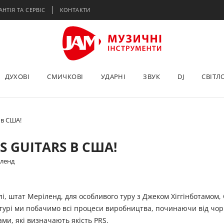
АНТІЯ ТА СЕРВІС
КОНТАКТИ
ДУХОВІ
СМИЧКОВІ
УДАРНІ
ЗВУК
DJ
СВІТЛ
 в США!
S GUITARS В США!
іленд
лі, штат Меріленд, для особливого туру з Джеком Хіггінботамом,
у турі ми побачимо всі процеси виробництва, починаючи від чор
ами, які визначають якість PRS.