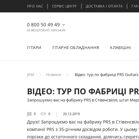
ПРО НАС
СЕРВІС ЦЕНТР
ДОСТАВКА І ОПЛАТА
ГАР
0 800 50 49 49
БЕЗКОШТОВНО З МІСЬКИХ
ГІТАРИ
ГІТАРНЕ ОБЛАДНАННЯ
КЛАВІШНІ
JAM
Новини
Відео: тур по фабриці PRS Guitars
ВІДЕО: ТУР ПО ФАБРИЦІ PR
Запрошуємо вас на фабрику PRS в Стівенсвіллі, штат Мер
0
0
20.12.2019
Друзі! Запрошуємо вас на фабрику PRS в Стівенсвіл
компанії PRS з 35-річним досвідом роботи. У цьом
порізки до остаточного складання, ділячись секрет