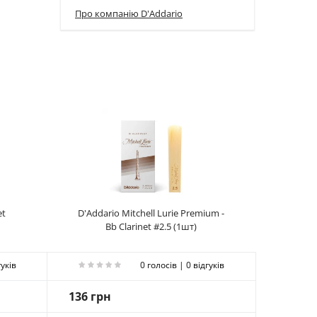
Про компанію D'Addario
et
D'Addario Mitchell Lurie Premium -
Bb Clarinet #2.5 (1шт)
гуків
0 голосів | 0 відгуків
136 грн