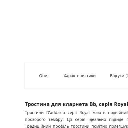
Опис
Характеристики
Відгуки
(
Тростина для кларнета Bb, серія Royal
Тростини D'addario серії Royal мають подвійн
прозорого тембру. Ця серія ідеально підійде 
Традиційний профіль тростини помітно полегшує 