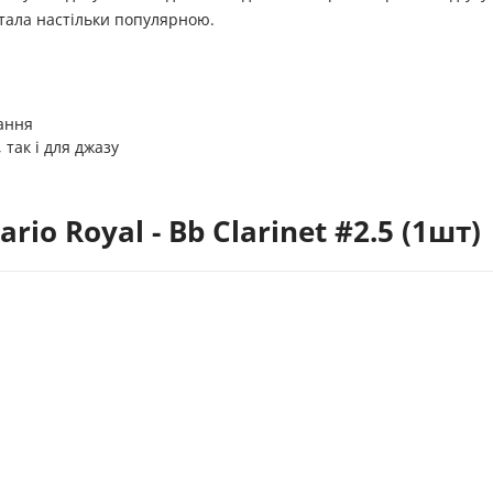
 стала настільки популярною.
ання
 так і для джазу
io Royal - Bb Clarinet #2.5 (1шт)