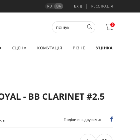
RU
UA
ВХІД
РЕЄСТРАЦІЯ
0
О
СЦЕНА
КОМУТАЦІЯ
РІЗНЕ
УЦІНКА
YAL - BB CLARINET #2.5
Поділися з друзями:
ків