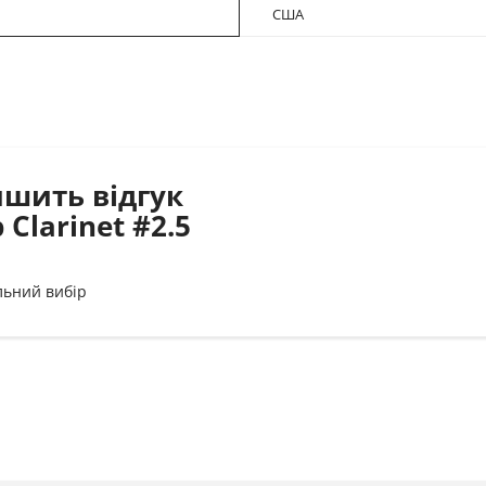
США
ишить відгук
 Clarinet #2.5
льний вибір