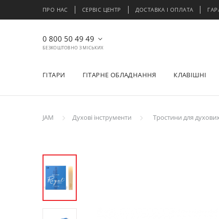
ПРО НАС
СЕРВІС ЦЕНТР
ДОСТАВКА І ОПЛАТА
ГАР
0 800 50 49 49
БЕЗКОШТОВНО З МІСЬКИХ
ГІТАРИ
ГІТАРНЕ ОБЛАДНАННЯ
КЛАВІШНІ
JAM
Духові інструменти
Тростини для духових