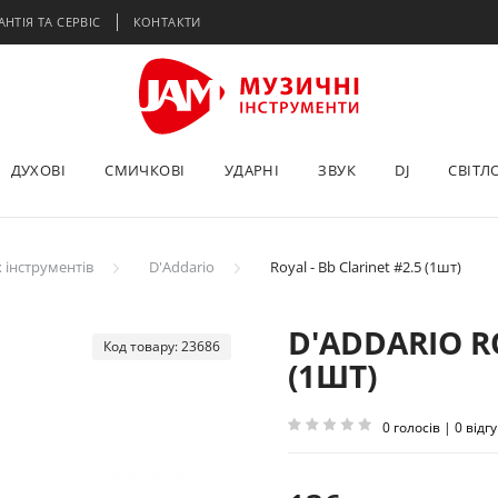
АНТІЯ ТА СЕРВІС
КОНТАКТИ
ДУХОВІ
СМИЧКОВІ
УДАРНІ
ЗВУК
DJ
СВІТЛ
 інструментів
D'Addario
Royal - Bb Clarinet #2.5 (1шт)
D'ADDARIO RO
Код товару: 23686
(1ШТ)
0 голосів | 0 відгу