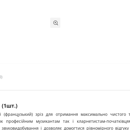
0)
 (1шт.)
ий (французький) зріз для отримання максимально чистого 
як професійним музикантам так і кларнетистам-початківця
звуковидобування і дозволяє домогтися рівномірного відгуку