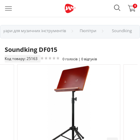
0
есуари для музичних інструментів
Пюпітри
Soundking
Soundking DF015
Код товару: 25163
0 голосів | 0 відгуків