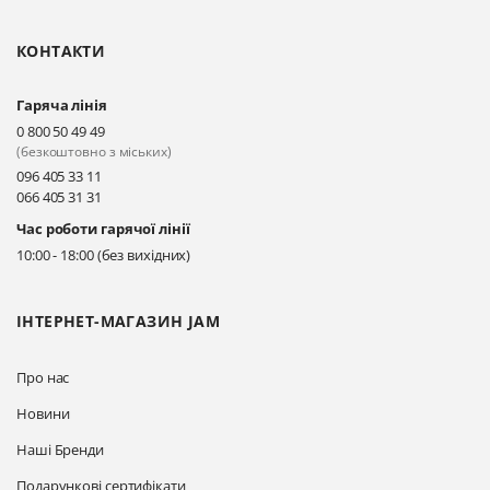
Чорновола)
КОНТАКТИ
Прокласти маршрут
Гаряча лінія
Київ, вул. Драгоманова 31-д
0 800 50 49 49
Прокласти маршрут
(безкоштовно з міських)
096 405 33 11
066 405 31 31
Київ, вул. Драгоманова 31-д
Час роботи гарячої лінії
Прокласти маршрут
10:00 - 18:00 (без вихідних)
ІНТЕРНЕТ-МАГАЗИН JAM
Про нас
Новини
Наші Бренди
Подарункові сертифікати