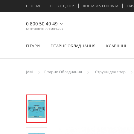
ПРО НАС
СЕРВІС ЦЕНТР
ДОСТАВКА І ОПЛАТА
ГАР
0 800 50 49 49
БЕЗКОШТОВНО З МІСЬКИХ
ГІТАРИ
ГІТАРНЕ ОБЛАДНАННЯ
КЛАВІШНІ
JAM
Гітарне Обладнання
Струни для гітар