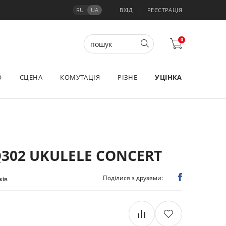
RU
UA
ВХІД
РЕЄСТРАЦІЯ
0
О
СЦЕНА
КОМУТАЦІЯ
РІЗНЕ
УЦІНКА
302 UKULELE CONCERT
Поділися з друзями:
ків