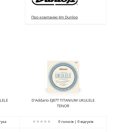
Про компанію Jim Dunlop
ULELE
D'Addario EJ87T TITANIUM UKULELE
TENOR
гука
0 голосів | 0 відгуків