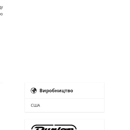
ду
ою
Виробництво
США