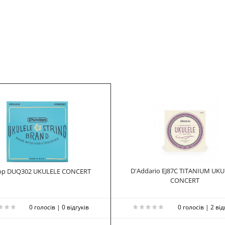
D'Addario EJ87C TITANIUM UK
op DUQ302 UKULELE CONCERT
CONCERT
0 голосів | 0 відгуків
0 голосів | 2 від