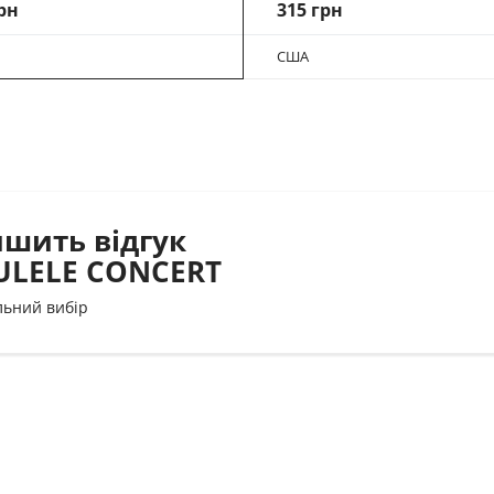
рн
315 грн
США
ишить відгук
ULELE CONCERT
льний вибір