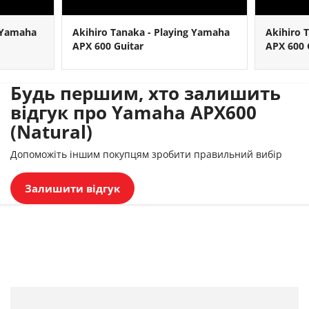
g Yamaha
Akihiro Tanaka - Playing Yamaha
Akihiro 
APX 600 Guitar
APX 600 
Будь першим, хто залишить
відгук про Yamaha APX600
(Natural)
Допоможіть іншим покупцям зробити правильний вибір
Залишити відгук