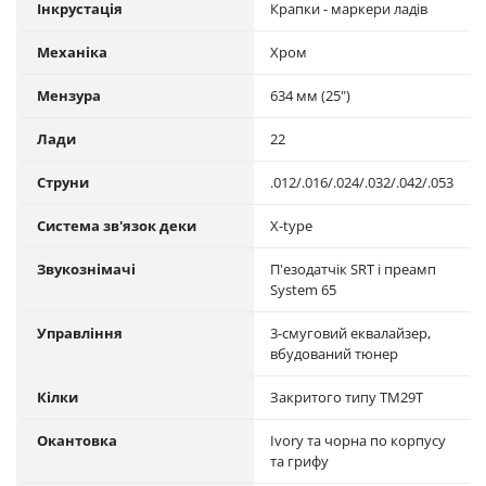
Інкрустація
Крапки - маркери ладів
Механіка
Хром
Мензура
634 мм (25")
Лади
22
Струни
.012/.016/.024/.032/.042/.053
Система зв'язок деки
X-type
Звукознімачі
П'езодатчік SRT і преамп
System 65
Управління
3-смуговий еквалайзер,
вбудований тюнер
Кілки
Закритого типу TM29T
Окантовка
Ivory та чорна по корпусу
та грифу