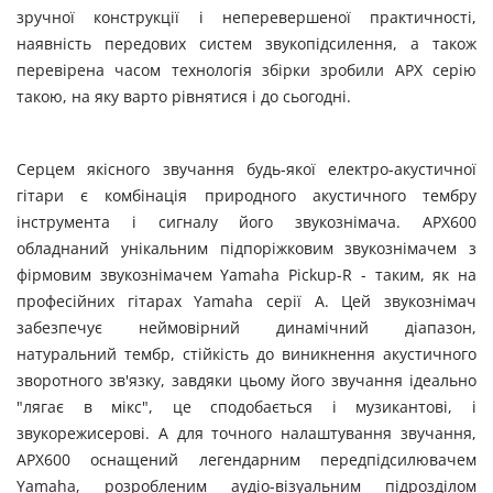
зручної конструкції і неперевершеної практичності,
наявність передових систем звукопідсилення, а також
перевірена часом технологія збірки зробили APX серію
такою, на яку варто рівнятися і до сьогодні.
Серцем якісного звучання будь-якої електро-акустичної
гітари є комбінація природного акустичного тембру
інструмента і сигналу його звукознімача. APX600
обладнаний унікальним підпоріжковим звукознімачем з
фірмовим звукознімачем Yamaha Pickup-R - таким, як на
професійних гітарах Yamaha серії А. Цей звукознімач
забезпечує неймовірний динамічний діапазон,
натуральний тембр, стійкість до виникнення акустичного
зворотного зв'язку, завдяки цьому його звучання ідеально
"лягає в мікс", це сподобається і музикантові, і
звукорежисерові. А для точного налаштування звучання,
APX600 оснащений легендарним передпідсилювачем
Yamaha, розробленим аудіо-візуальним підрозділом