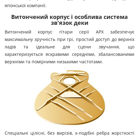
японської компанії.
Витончений корпус і особлива система
зв'язок деки
Витончений корпус гітари серії APX забезпечує
максимальну зручність при грі, простий доступ до верхніх
ладів та ідеальне для сцени звучання, що
характеризується яскравими середніми, збалансованими
верхніми та помірними низькими частотами.
Спеціальні цілісні, без вирізів, x-подібні ребра жорсткості