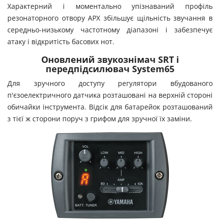
Характерний і моментально упізнаваний профіль
резонаторного отвору APX збільшує щільність звучання в
середньо-низькому частотному діапазоні і забезпечує
атаку і відкритість басових нот.
Оновлений звукознімач SRT і
передпідсилювач System65
Для зручного доступу регулятори вбудованого
п'єзоелектричного датчика розташовані на верхній стороні
обичайки інструмента. Відсік для батарейок розташований
з тієї ж сторони поруч з грифом для зручної їх заміни.