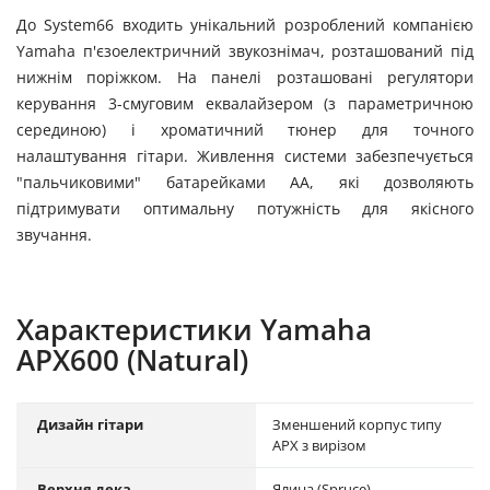
До System66 входить унікальний розроблений компанією
Yamaha п'єзоелектричний звукознімач, розташований під
нижнім поріжком. На панелі розташовані регулятори
керування 3-смуговим еквалайзером (з параметричною
серединою) і хроматичний тюнер для точного
налаштування гітари. Живлення системи забезпечується
"пальчиковими" батарейками АА, які дозволяють
підтримувати оптимальну потужність для якісного
звучання.
Характеристики Yamaha
APX600 (Natural)
Дизайн гітари
Зменшений корпус типу
APX з вирізом
Верхня дека
Ялина (Spruce)