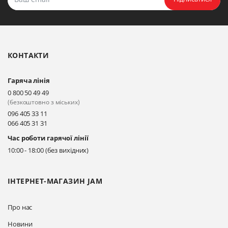
Біла Церква, бульвар
Олександрійський, 82 (вул.
Чорновола)
КОНТАКТИ
Прокласти маршрут
Гаряча лінія
Київ, вул. Драгоманова 31-д
0 800 50 49 49
Прокласти маршрут
(безкоштовно з міських)
096 405 33 11
066 405 31 31
Київ, вул. Драгоманова 31-д
Час роботи гарячої лінії
Прокласти маршрут
10:00 - 18:00 (без вихідних)
ІНТЕРНЕТ-МАГАЗИН JAM
Про нас
Новини