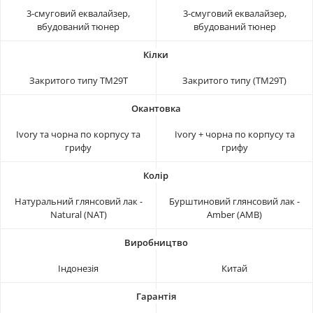
3-смуговий еквалайзер,
3-смуговий еквалайзер,
вбудований тюнер
вбудований тюнер
Закритого типу TM29T
Закритого типу (TM29T)
Ivory та чорна по корпусу та
Ivory + чорна по корпусу та
грифу
грифу
Натуральний глянсовий лак -
Бурштиновий глянсовий лак -
Natural (NAT)
Amber (AMB)
Індонезія
Китай