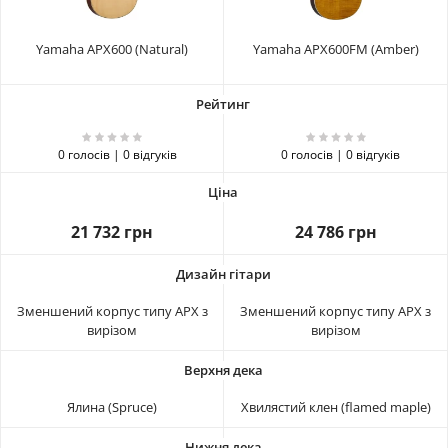
Yamaha APX600 (Natural)
Yamaha APX600FM (Amber)
0 голосів | 0 відгуків
0 голосів | 0 відгуків
21 732 грн
24 786 грн
Зменшений корпус типу APX з
Зменшений корпус типу APX з
вирізом
вирізом
Ялина (Spruce)
Хвилястий клен (flamed maple)