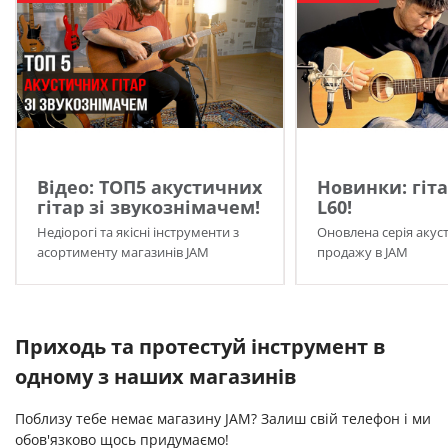
Відео: ТОП5 акустичних
Новинки: гіта
гітар зі звукознімачем!
L60!
Недіорогі та якісні інструменти з
Оновлена серія акуст
асортименту магазинів JAM
продажу в JAM
Приходь та протестуй інструмент в
одному з наших магазинів
Поблизу тебе немає магазину JAM? Залиш свій телефон і ми
обов'язково щось придумаємо!