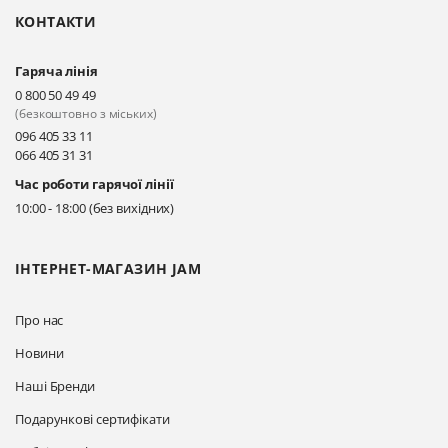
КОНТАКТИ
Прокласти маршрут
Гаряча лінія
Київ, вул. Драгоманова 31-д
0 800 50 49 49
Прокласти маршрут
(безкоштовно з міських)
096 405 33 11
066 405 31 31
Київ, вул. Драгоманова 31-д
Час роботи гарячої лінії
Прокласти маршрут
10:00 - 18:00 (без вихідних)
ІНТЕРНЕТ-МАГАЗИН JAM
Про нас
Новини
Наші Бренди
Подарункові сертифікати