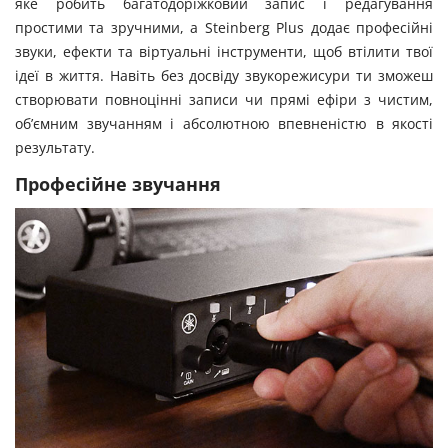
яке робить багатодоріжковий запис і редагування
простими та зручними, а Steinberg Plus додає професійні
звуки, ефекти та віртуальні інструменти, щоб втілити твої
ідеї в життя. Навіть без досвіду звукорежисури ти зможеш
створювати повноцінні записи чи прямі ефіри з чистим,
об’ємним звучанням і абсолютною впевненістю в якості
результату.
Професійне звучання