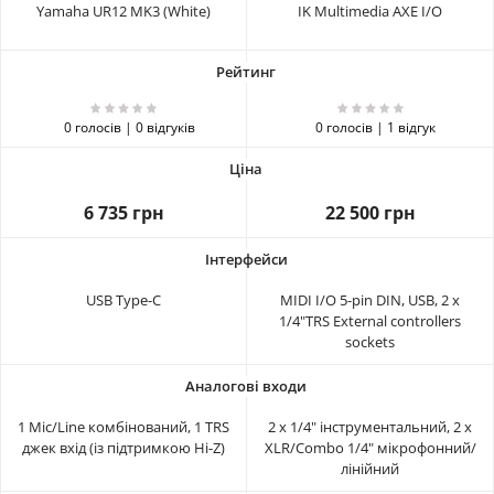
Yamaha UR12 MK3 (White)
IK Multimedia AXE I/O
0 голосів | 0 відгуків
0 голосів | 1 відгук
6 735 грн
22 500 грн
USB Type-C
MIDI I/O 5-pin DIN, USB, 2 x
1/4"TRS External controllers
sockets
1 Mic/Line комбінований, 1 TRS
2 x 1/4" інструментальний, 2 x
джек вхід (із підтримкою Hi-Z)
XLR/Combo 1/4" мікрофонний/
лінійний