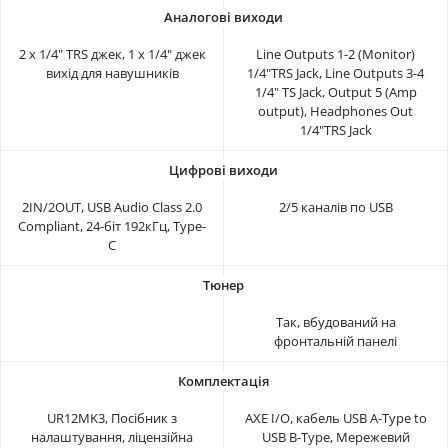
2 х 1/4" TRS джек, 1 х 1/4" джек
Line Outputs 1-2 (Monitor)
вихід для навушників
1/4"TRS Jack, Line Outputs 3-4
1/4" TS Jack, Output 5 (Amp
output), Headphones Out
1/4"TRS Jack
2IN/2OUT, USB Audio Class 2.0
2/5 каналів по USB
Compliant, 24-біт 192кГц, Type-
C
Так, вбудований на
фронтальній панелі
UR12MK3, Посібник з
AXE I/O, кабель USB A-Type to
налаштування, ліцензійна
USB B-Type, Мережевий