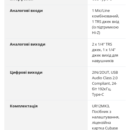
Аналогові входи
1 Mic/Line
комбінований,
1 TRS джек вхід
(із підтримкою
Hi-Z)
Аналогові виходи
2 х 1/4" TRS
джек, 1 х 1/4"
джек вихід для
навушників
Цифрові виходи
2IN/2OUT, USB
Audio Class 2.0
Compliant, 24-
біт 192кГц,
Type-C
Комплектація
UR12MK3,
Посібник з
налаштування,
ліцензійна
картка Cubase