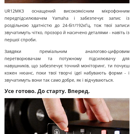
UR12MK3 оснащений високоякісним мікрофонним
передпідсилювачем Yamaha і забезпечує запис із
роздільною здатністю до 24-біт/192кГц, тож твої записи
звучатимуть чітко, прозоро й насичено деталями - навіть із
першої спроби.
Завдяки преміальним аналогово-цифровим
перетворювачам та потужному підсилювачу для
навушників, що забезпечує точний моніторинг, ти почуєш
кожен нюанс, поки твої творчі ідеї набувають форми - і
звучатимуть вони так само добре, як і відчуваються.
Усе готово. До старту. Вперед.