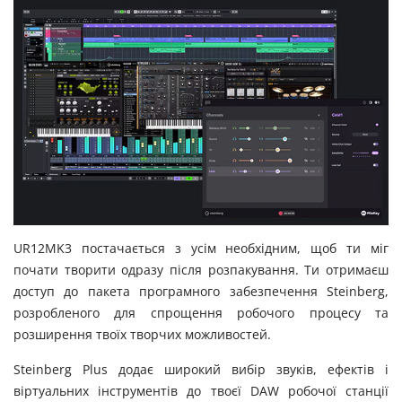
UR12MK3 постачається з усім необхідним, щоб ти міг
почати творити одразу після розпакування. Ти отримаєш
доступ до пакета програмного забезпечення Steinberg,
розробленого для спрощення робочого процесу та
розширення твоїх творчих можливостей.
Steinberg Plus додає широкий вибір звуків, ефектів і
віртуальних інструментів до твоєї DAW робочої станції