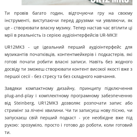
Ти провів багато годин, відточуючи гру на своєму
інструменті, виступаючи перед друзями чи уявляючи, як
це - створювати власну музику. Тепер настав час втілити ці
мрії в реальність із серією аудіоінтерфейсів UR-MK3!
UR12MK3 - це ідеальний перший аудіоінтерфейс для
музикантів початківців, контентмейкерів і подкастерів, які
готові почати робити власні записи. Навіть без жодного
досвіду ти зможеш створювати контент високої якості вже з
першої сесії - без стресу та без складного навчання.
Завдяки компактному дизайну, принципу підключення
plug-and-play і комплектному програмному забезпеченню
від Steinberg, UR12MK3 дозволяє розпочати запис або
стримінг за лічені хвилини. Чи ти записуєш нову пісню, чи
запускаєш свій перший подкаст - усе необхідне вже під
рукою: зрозуміло, просто і готово до роботи, коли готовий
ти.