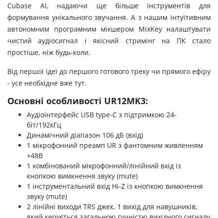
Cubase AI, надаючи ще більше інструментів для
формування унікального звучання. А з нашим інтуїтивним
автономним програмним мікшером MixKey налаштувати
чистий аудіосигнал і якісний стримінг на ПК стало
простіше, ніж будь-коли.
Від першої ідеї до першого готового треку чи прямого ефіру
- усе необхідне вже тут.
Основні особливості UR12MK3:
Аудіоінтерфейс USB type-C з підтримкою 24-
біт/192кГц
Динамічний діапазон 106 дБ (вхід)
1 мікрофонний преамп UR з фантомним живленням
+48В
1 комбінований мікрофонний/лінійний вхід із
кнопкою вимкнення звуку (mute)
1 інструментальний вхід Hi-Z із кнопкою вимкнення
звуку (mute)
2 лінійні виходи TRS джек, 1 вихід для навушників,
який керується загальною гучністю вихідного сигналу