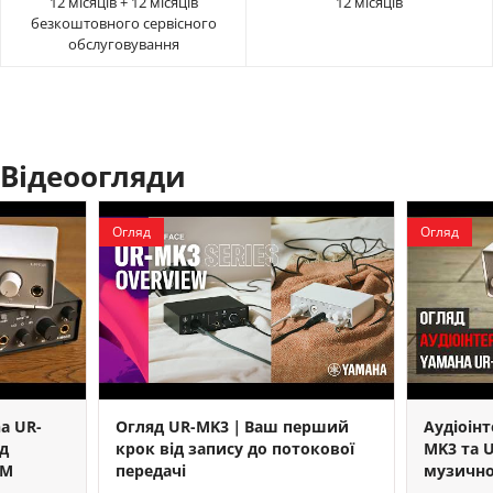
12 місяців + 12 місяців
12 місяців
безкоштовного сервісного
обслуговування
Відеоогляди
Огляд
Огляд
a UR-
Огляд UR-MK3｜Ваш перший
Аудіоін
ід
крок від запису до потокової
MK3 та U
AM
передачі
музично