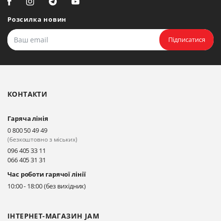
Біла Церква, вул. Ярослава
Мудрого, 20, офіс 108
Розсилка новин
Прокласти маршрут
Підписатися
Біла Церква, бульвар
Олександрійський, 82 (вул.
Чорновола)
КОНТАКТИ
Прокласти маршрут
Гаряча лінія
Київ, вул. Драгоманова 31-д
0 800 50 49 49
Прокласти маршрут
(безкоштовно з міських)
096 405 33 11
066 405 31 31
Київ, вул. Драгоманова 31-д
Час роботи гарячої лінії
Прокласти маршрут
10:00 - 18:00 (без вихідних)
ІНТЕРНЕТ-МАГАЗИН JAM