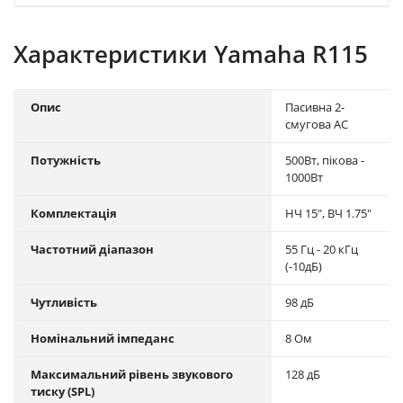
Характеристики Yamaha R115
Опис
Пасивна 2-
смугова АС
Потужність
500Вт, пікова -
1000Вт
Комплектація
НЧ 15", ВЧ 1.75"
Частотний діапазон
55 Гц - 20 кГц
(-10дБ)
Чутливість
98 дБ
Номінальний імпеданс
8 Ом
Максимальний рівень звукового
128 дБ
тиску (SPL)