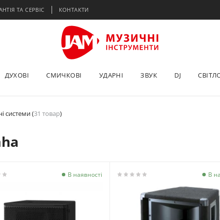
АНТІЯ ТА СЕРВІС
КОНТАКТИ
ДУХОВІ
СМИЧКОВІ
УДАРНІ
ЗВУК
DJ
СВІТЛ
і системи (
31 товар
)
aha
В наявності
В н