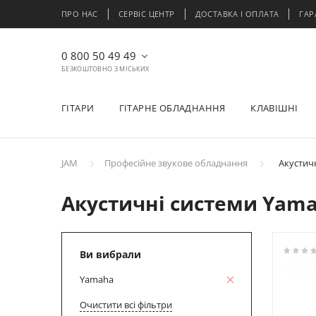
ПРО НАС
СЕРВІС ЦЕНТР
ДОСТАВКА І ОПЛАТА
ГАР
0 800 50 49 49
БЕЗКОШТОВНО З МІСЬКИХ
ГІТАРИ
ГІТАРНЕ ОБЛАДНАННЯ
КЛАВІШНІ
JAM
Професійне звукове обладнання
Акустичн
Акустичні системи Yam
Ви вибрали
Yamaha
Очистити всі фільтри