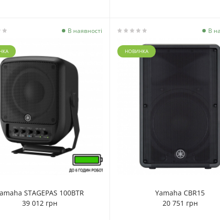
В наявності
В н
НКА
НОВИНКА
amaha STAGEPAS 100BTR
Yamaha CBR15
39 012 грн
20 751 грн