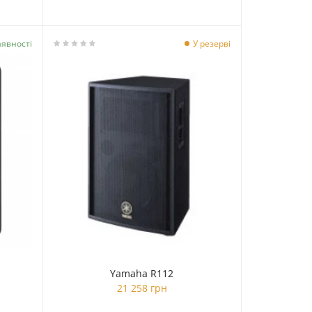
аявності
У резерві
Yamaha R112
21 258 грн