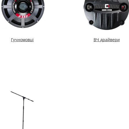
Гучномовці
ВЧ драйвери