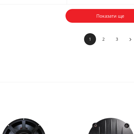
Показати ще
1
2
3