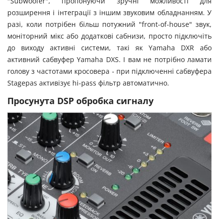
"Subwoofer", пропонуючи зручні можливості для
розширення і інтеграції з іншим звуковим обладнанням. У
разі, коли потрібен більш потужний "front-of-house" звук,
моніторний мікс або додаткові сабнизи, просто підключіть
до виходу активні системи, такі як Yamaha DXR або
активний сабвуфер Yamaha DXS. І вам не потрібно ламати
голову з частотами кросовера - при підключенні сабвуфера
Stagepas активізує hi-pass фільтр автоматично.
Просунута DSP обробка сигналу