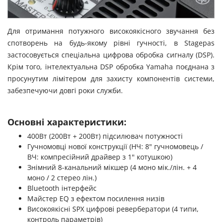
Для отримання потужного високоякісного звучання без
спотворень на будь-якому рівні гучності, в Stagepas
застосовується спеціальна цифрова обробка сигналу (DSP).
Крім того, інтелектуальна DSP обробка Yamaha поєднана з
просунутим лімітером для захисту компонентів системи,
забезпечуючи довгі роки служби.
Основні характеристики:
400Вт (200Вт + 200Вт) підсилювач потужності
Гучномовці нової конструкції (НЧ: 8" гучномовець /
ВЧ: компресійний драйвер з 1" котушкою)
Знімний 8-канальний мікшер (4 моно мік./лін. + 4
моно / 2 стерео лін.)
Bluetooth інтерфейс
Майстер EQ з ефектом посилення низів
Високоякісні SPX цифрові ревербератори (4 типи,
контроль параметрів)