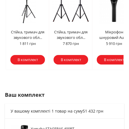
Стійка, тримач для
Стійка, тримач для
Мікрофон
звукового обл...
звукового обл...
шнуровий Audix
OM2
1 811 грн
7 870 грн
5 910 грн
В комплект
В комплект
В комплект
Ваш комплект
У вашому комплекті 1 товар на суму
51 432 грн
Yamaha STAGEPAS 400BT