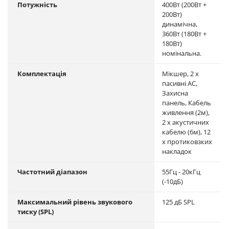
Потужність
400Вт (200Вт +
200Вт)
динамічна,
360Вт (180Вт +
180Вт)
номінальна.
Комплектація
Мікшер, 2 х
пасивні АС,
Захисна
панель, Кабель
живлення (2м),
2 x акустичних
кабелю (6м), 12
x протиковзких
накладок
Частотний діапазон
55Гц - 20кГц
(-10дБ)
Максимальний рівень звукового
125 дБ SPL
тиску (SPL)