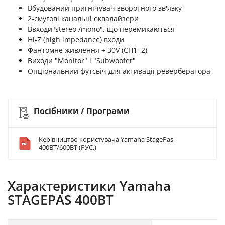
Вбудований пригнічувач зворотного зв'язку
2-смугові канальні еквалайзери
Ввходи"stereo /mono", що перемикаються
Hi-Z (high impedance) входи
Фантомне живлення + 30V (CH1, 2)
Виходи "Мonitor" і "Subwoofer"
Опціональний футсвіч для активації ревербератора
Посібники / Програми
Керівництво користувача Yamaha StagePas
400BT/600BT (РУС.)
Характеристики Yamaha
STAGEPAS 400BT