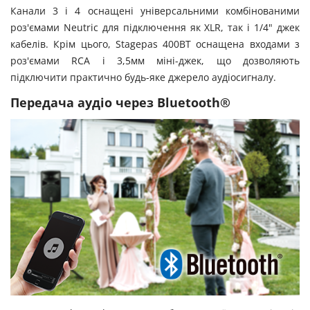
Канали 3 і 4 оснащені універсальними комбінованими
роз'ємами Neutric для підключення як XLR, так і 1/4" джек
кабелів. Крім цього, Stagepas 400BT оснащена входами з
роз'ємами RCA і 3,5мм міні-джек, що дозволяють
підключити практично будь-яке джерело аудіосигналу.
Передача аудіо через Bluetooth®