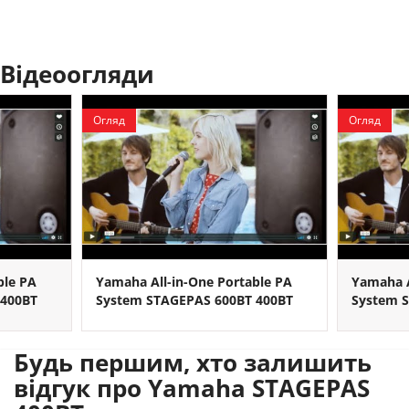
Відеоогляди
Огляд
Огляд
ble PA
Yamaha All-in-One Portable PA
Yamaha A
 400BT
System STAGEPAS 600BT 400BT
System 
Будь першим, хто залишить
відгук про Yamaha STAGEPAS