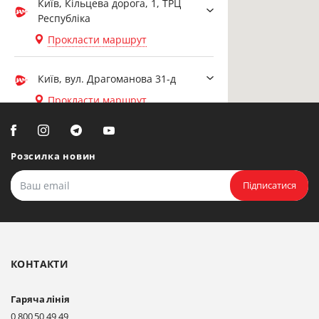
Київ, Кільцева дорога, 1, ТРЦ
Республіка
Прокласти маршрут
Київ, вул. Драгоманова 31-д
Прокласти маршрут
Біла Церква, вул. Ярослава
Мудрого, 20, офіс 108
Розсилка новин
Прокласти маршрут
Підписатися
Біла Церква, бульвар
Олександрійський, 82 (вул.
Чорновола)
КОНТАКТИ
Прокласти маршрут
Гаряча лінія
Київ, вул. Драгоманова 31-д
0 800 50 49 49