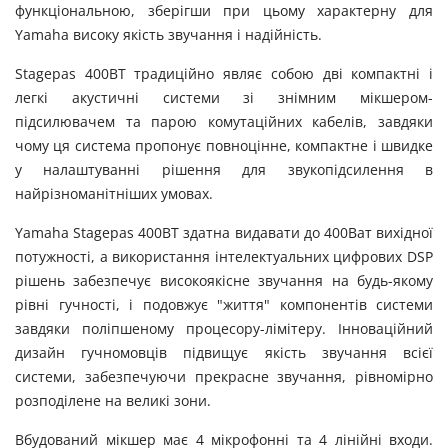
функціональною, зберігши при цьому характерну для
Yamaha високу якість звучання і надійність.
Stagepas 400BT традиційно являє собою дві компактні і
легкі акустичні системи зі знімним мікшером-
підсилювачем та парою комутаційних кабелів, завдяки
чому ця система пропонує повноцінне, компактне і швидке
у налаштуванні рішення для звукопідсилення в
найрізноманітніших умовах.
Yamaha Stagepas 400BT здатна видавати до 400Ват вихідної
потужності, а використання інтелектуальних цифрових DSP
рішень забезпечує високоякісне звучання на будь-якому
рівні гучності, і подовжує "життя" компонентів системи
завдяки поліпшеному процесору-лімітеру. Інноваційний
дизайн гучномовців підвищує якість звучання всієї
системи, забезпечуючи прекрасне звучання, рівномірно
розподілене на великі зони.
Вбудований мікшер має 4 мікрофонні та 4 лінійні входи.