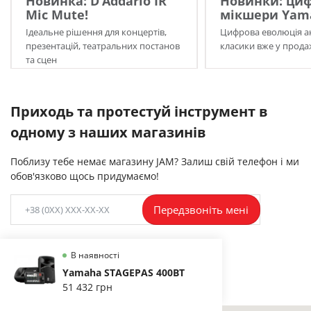
Новинка: D’Addario IR
Новинки: циф
Mic Mute!
мікшери Yama
Ідеальне рішення для концертів,
Цифрова еволюція а
презентацій, театральних постанов
класики вже у прода
та сцен
Приходь та протестуй інструмент в
одному з наших магазинів
Поблизу тебе немає магазину JAM? Залиш свій телефон і ми
обов'язково щось придумаємо!
Передзвоніть мені
В наявності
Yamaha STAGEPAS 400BT
51 432 грн