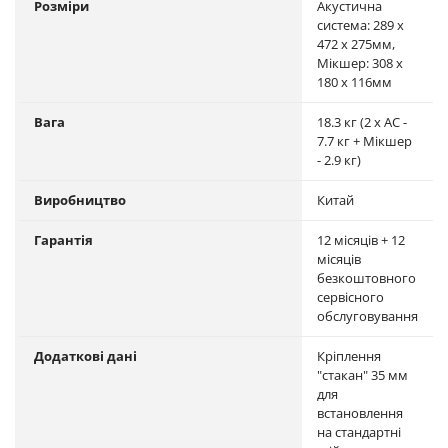
Розміри
Акустична
система: 289 x
472 x 275мм,
Мікшер: 308 x
180 x 116мм
Вага
18.3 кг (2 x АС -
7.7 кг + Мікшер
- 2.9 кг)
Виробництво
Китай
Гарантія
12 місяців + 12
місяців
безкоштовного
сервісного
обслуговування
Додаткові дані
Кріплення
"стакан" 35 мм
для
встановлення
на стандартні