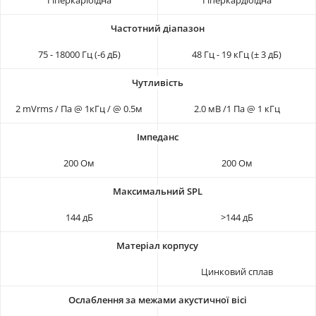
75 - 18000 Гц (-6 дБ)
48 Гц - 19 кГц (± 3 дБ)
2 mVrms / Па @ 1кГц / @ 0.5м
2.0 мВ /1 Па @ 1 кГц
200 Ом
200 Ом
144 дБ
>144 дБ
Цинковий сплав