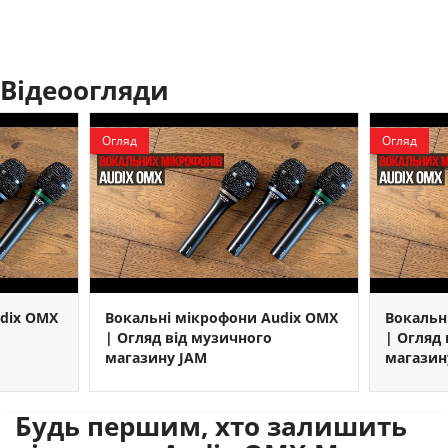
Відеоогляди
Огляд
Огляд
dix OMX
Вокальні мікрофони Audix OMX
Вокальн
| Огляд від музичного
| Огляд
магазину JAM
магазин
Будь першим, хто залишить