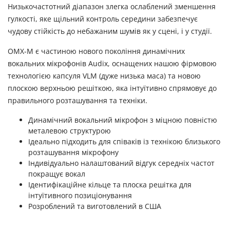
Низькочастотний діапазон злегка ослаблений зменшення
гулкості, яке щільний контроль середини забезпечує
чудову стійкість до небажаним шумів як у сцені, і у студії.
OMX-М є частиною нового покоління динамічних
вокальних мікрофонів Audix, оснащених нашою фірмовою
технологією капсуля VLM (дуже низька маса) та новою
плоскою верхньою решіткою, яка інтуїтивно спрямовує до
правильного розташування та техніки.
Динамічний вокальний мікрофон з міцною повністю
металевою структурою
Ідеально підходить для співаків із технікою близького
розташування мікрофону
Індивідуально налаштований відгук середніх частот
покращує вокал
Ідентифікаційне кільце та плоска решітка для
інтуїтивного позиціонування
Розроблений та виготовлений в США