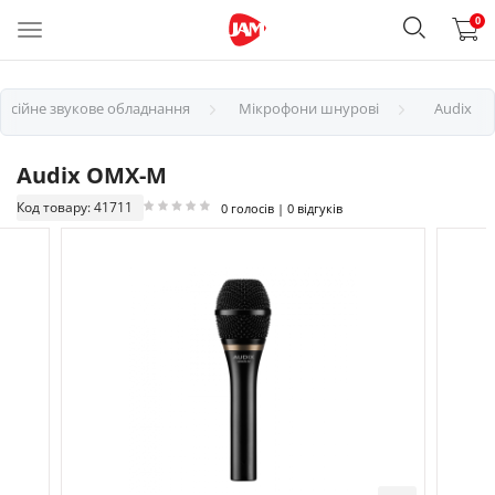
0
есійне звукове обладнання
Мікрофони шнурові
Audix
Audix OMX-M
Код товару: 41711
0 голосів | 0 відгуків