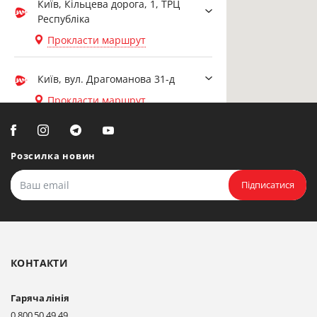
Київ, Кільцева дорога, 1, ТРЦ
Республіка
Прокласти маршрут
Київ, вул. Драгоманова 31-д
Прокласти маршрут
Біла Церква, вул. Ярослава
Мудрого, 20, офіс 108
Розсилка новин
Прокласти маршрут
Підписатися
Біла Церква, бульвар
Олександрійський, 82 (вул.
Чорновола)
КОНТАКТИ
Прокласти маршрут
Гаряча лінія
Київ, вул. Драгоманова 31-д
0 800 50 49 49