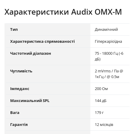
Характеристики Audix OMX-M
Тип
Динамічний
Характеристика спрямованості
Гіперкаріоїдна
Частотний діапазон
75 - 18000 Гц (-6
дБ)
Чутливість
2 mVrms / Па @
1кГц / @ 0.5м
Імпеданс
200 Ом
Максимальний SPL
144 дБ
Вага
179 г
Гарантія
12 місяців