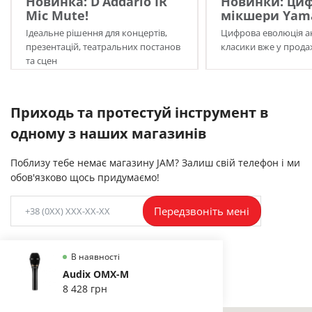
Новинка: D’Addario IR
Новинки: циф
Mic Mute!
мікшери Yama
Ідеальне рішення для концертів,
Цифрова еволюція а
презентацій, театральних постанов
класики вже у прода
та сцен
Приходь та протестуй інструмент в
одному з наших магазинів
Поблизу тебе немає магазину JAM? Залиш свій телефон і ми
обов'язково щось придумаємо!
Передзвоніть мені
В наявності
Audix OMX-M
8 428 грн