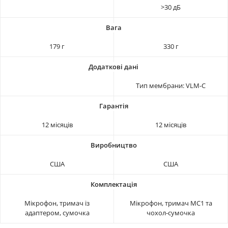
>30 дБ
179 г
330 г
Тип мембрани: VLM-C
12 місяців
12 місяців
США
США
Мікрофон, тримач із
Мікрофон, тримач MC1 та
адаптером, сумочка
чохол-сумочка