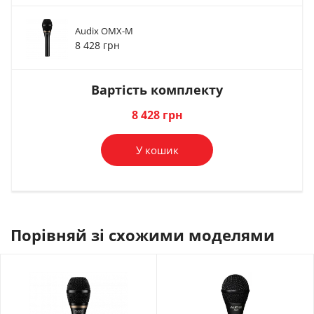
Audix OMX-M
Стійка, тримач для
Стійка, тримач для
8 428 грн
звукового обл...
звукового обл...
1 486 грн
2 846 грн
Вартість комплекту
В комплект
В комплект
8 428 грн
У кошик
Порівняй зі схожими моделями