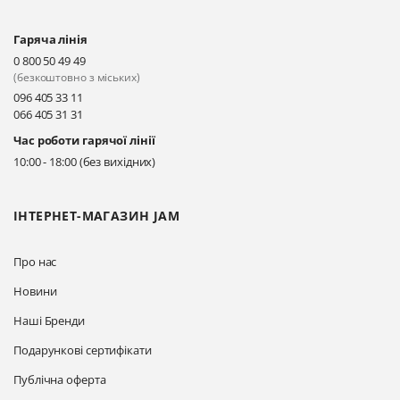
Гаряча лінія
Київ, вул. Драгоманова 31-д
0 800 50 49 49
Прокласти маршрут
(безкоштовно з міських)
096 405 33 11
066 405 31 31
Київ, вул. Драгоманова 31-д
Час роботи гарячої лінії
Прокласти маршрут
10:00 - 18:00 (без вихідних)
ІНТЕРНЕТ-МАГАЗИН JAM
Про нас
Новини
Наші Бренди
Подарункові сертифікати
Публічна оферта