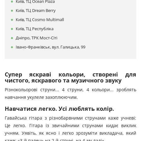
Київ, ТЦ Ocean Plaza
Київ, ТЦ Dream Berry
Київ, ТЦ Cosmo Multimall
Київ, ТЦ Республіка
Дніпро, ТРК Мост-Сіті
Івано-Франківськ, вул. Галицька, 99
Супер яскраві кольори, створені для
чистого, яскравого та музичного звуку
Різнокольорові струни... 4 струни, 4 кольори... зроблять
навчання укулеле захоплюючим.
Навчатися легко. Усі люблять колір.
Гавайська гітара з різнобарвними струнами каже учневі:
Це легко. Гітара із звичайними струнами кидає виклик
учням. Уявіть, як ясно і легко зрозуміти викладача, який
каже: «3-й палець на 2-й струні, на 4-му ладі».