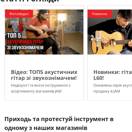
Фото/відео
Новинка
Відео: ТОП5 акустичних
Новинки: гіта
гітар зі звукознімачем!
L60!
Недіорогі та якісні інструменти з
Оновлена серія акуст
асортименту магазинів JAM
продажу в JAM
Приходь та протестуй інструмент в
одному з наших магазинів