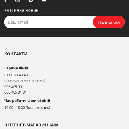
Біла Церква, вул. Ярослава
Мудрого, 20, офіс 108
Розсилка новин
Прокласти маршрут
Підписатися
Біла Церква, бульвар
Олександрійський, 82 (вул.
Чорновола)
КОНТАКТИ
Прокласти маршрут
Гаряча лінія
Київ, вул. Драгоманова 31-д
0 800 50 49 49
Прокласти маршрут
(безкоштовно з міських)
096 405 33 11
066 405 31 31
Київ, вул. Драгоманова 31-д
Час роботи гарячої лінії
Прокласти маршрут
10:00 - 18:00 (без вихідних)
ІНТЕРНЕТ-МАГАЗИН JAM