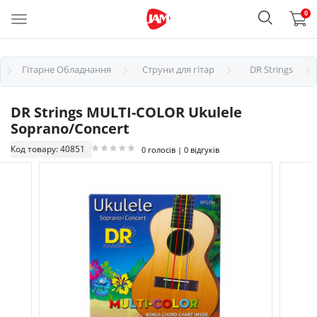
0
Гітарне Обладнання
Струни для гітар
DR Strings
DR Strings MULTI-COLOR Ukulele
Soprano/Concert
Код товару: 40851
0 голосів | 0 відгуків