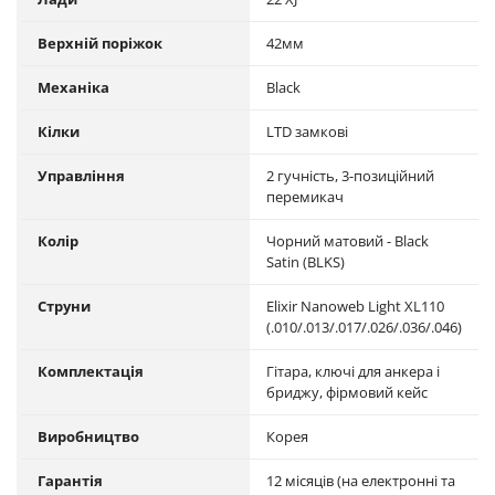
Верхній поріжок
42мм
Механіка
Black
Кілки
LTD замкові
Управління
2 гучність, 3-позиційний
перемикач
Колір
Чорний матовий - Black
Satin (BLKS)
Струни
Elixir Nanoweb Light XL110
(.010/.013/.017/.026/.036/.046)
Комплектація
Гітара, ключі для анкера і
бриджу, фірмовий кейс
Виробництво
Корея
Гарантія
12 місяців (на електронні та