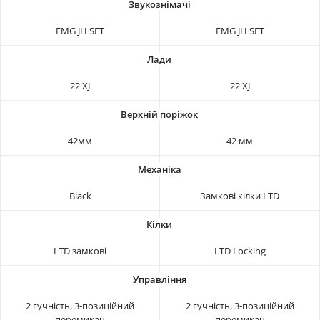
EMG JH SET
EMG JH SET
22 XJ
22 XJ
42мм
42 мм
Black
Замкові кілки LTD
LTD замкові
LTD Locking
2 гучність, 3-позиційний
2 гучність, 3-позиційний
перемикач
перемикач