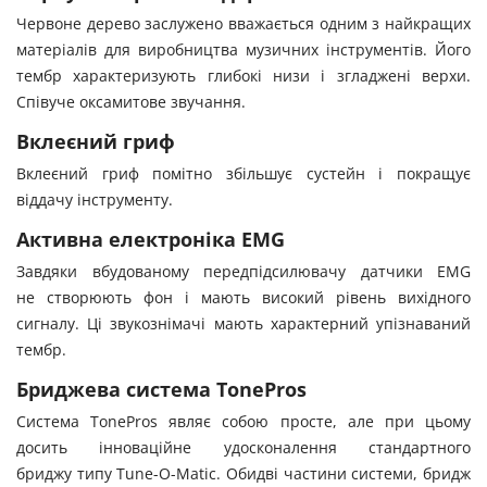
Червоне дерево заслужено вважається одним з найкращих
матеріалів для виробництва музичних інструментів. Його
тембр характеризують глибокі низи і згладжені верхи.
Співуче оксамитове звучання.
Вклеєний гриф
Вклеєний гриф помітно збільшує сустейн і покращує
віддачу інструменту.
Активна електроніка EMG
Завдяки вбудованому передпідсилювачу датчики EMG
не створюють фон і мають високий рівень вихідного
сигналу. Ці звукознімачі мають характерний упізнаваний
тембр.
Бриджева система TonePros
Система TonePros являє собою просте, але при цьому
досить інноваційне удосконалення стандартного
бриджу типу Tune-O-Matic. Обидві частини системи, бридж