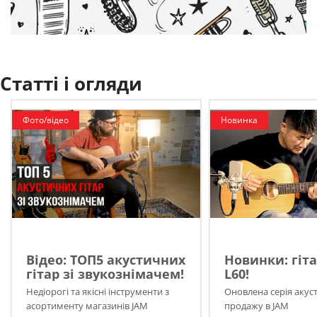
Статті і огляди
Фото/відео
Новинка
Відео: ТОП5 акустичних
Новинки: гіта
гітар зі звукознімачем!
L60!
Недіорогі та якісні інструменти з
Оновлена серія акуст
асортименту магазинів JAM
продажу в JAM