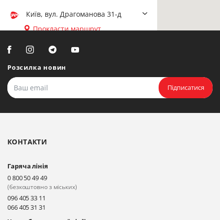
Київ, вул. Драгоманова 31-д
Прокласти маршрут
Біла Церква, вул. Ярослава
Мудрого, 20, офіс 108
Розсилка новин
Прокласти маршрут
Підписатися
Біла Церква, бульвар
Олександрійський, 82 (вул.
Чорновола)
КОНТАКТИ
Прокласти маршрут
Гаряча лінія
Київ, вул. Драгоманова 31-д
0 800 50 49 49
Прокласти маршрут
(безкоштовно з міських)
096 405 33 11
066 405 31 31
Київ, вул. Драгоманова 31-д