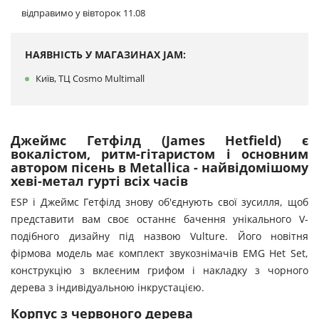
відправимо у вівторок 11.08
НАЯВНІСТЬ У МАГАЗИНАХ JAM:
Київ, ТЦ Cosmo Multimall
Джеймс Гетфілд (James Hetfield) є
вокалістом, ритм-гітаристом і основним
автором пісень в Metallica - найвідомішому
хеві-метал гурті всіх часів
ESP і Джеймс Гетфілд знову об'єднують свої зусилля, щоб
представити вам своє останнє бачення унікального V-
подібного дизайну під назвою Vulture. Його новітня
фірмова модель має комплект звукознімачів EMG Het Set,
конструкцію з вклеєним грифом і накладку з чорного
дерева з індивідуальною інкрустацією.
Корпус з червоного дерева