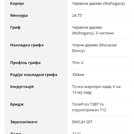
Корпус
Червоне дерево (Mahogany)
Мензура
24,75"
Гриф
Червоне дерево
(Mahogany), 3 частини
Накладка грифа
Чорне дерево (Macassar
Ebony)
Профіль грифа
Thin U
Радіус накладки грифа
350мм
Інкрустація
Точки маркери ладів, V на
12-му ладу
Бридж
TonePros T3BT та
струнотримач T1Z
Звукознімачі
EMG JH SET
Лади
22 XJ