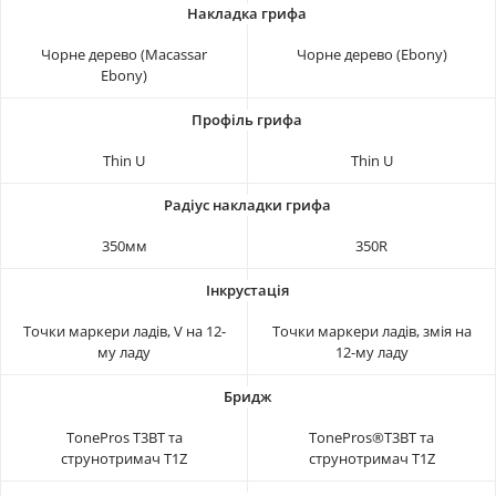
Чорне дерево (Macassar
Чорне дерево (Ebony)
Ebony)
Thin U
Thin U
350мм
350R
Точки маркери ладів, V на 12-
Точки маркери ладів, змія на
му ладу
12-му ладу
TonePros T3BT та
TonePros®T3BT та
струнотримач T1Z
струнотримач T1Z