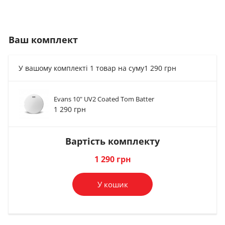
Ваш комплект
У вашому комплекті 1 товар на суму
1 290 грн
Evans 10" UV2 Coated Tom Batter
Кікпед, демпфер
Ключі для барабанів
Кікпед, демпфер
1 290 грн
Evans ERFUSION...
Evans Torque Drum...
Evans MIN-EMAD
649 грн
2 073 грн
432 грн
Вартість комплекту
В комплект
В комплект
В комплект
1 290 грн
У кошик