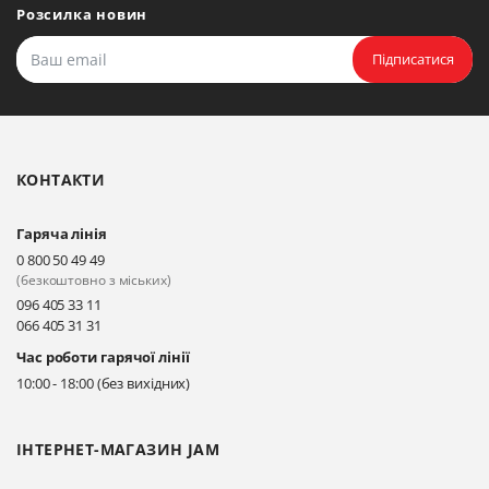
Мудрого, 20, офіс 108
Розсилка новин
Прокласти маршрут
Підписатися
Біла Церква, бульвар
Олександрійський, 82 (вул.
Чорновола)
КОНТАКТИ
Прокласти маршрут
Гаряча лінія
Київ, вул. Драгоманова 31-д
0 800 50 49 49
Прокласти маршрут
(безкоштовно з міських)
096 405 33 11
066 405 31 31
Київ, вул. Драгоманова 31-д
Час роботи гарячої лінії
Прокласти маршрут
10:00 - 18:00 (без вихідних)
ІНТЕРНЕТ-МАГАЗИН JAM