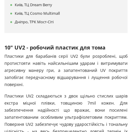
Київ, ТЦ Dream Berry
Київ, ТЦ Cosmo Multimall
Дніпро, ТРК Мост-Сіті
10" UV2 - робочий пластик для тома
Пластики для барабанів серії UV2 були розроблені, щоб
протистояти навіть найсильнішим ударам і витримувати
агресивну манеру гри, а запатентований UV покриття
запобігає передчасному відшарування і лущення робочої
поверхні.
Пластики UV2 складаються з двох щільно стислих шарів
екстра міцної плівки, товщиною 7mil кожен. Для
забезпечення надійності що вражає, вони посилені
запатентованим особливим ультрафіолетовим покриттям.
Поверхня UV2 забезпечує чудову ударостійкість і тональну
цілісність - на весь безпрецедентно довгий термін їх