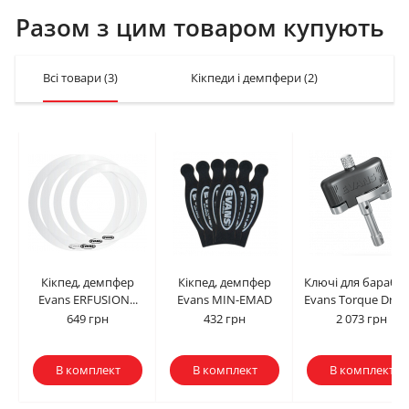
Разом з цим товаром купують
Всі товари
(3)
Кікпеди і демпфери
(2)
Кл
Кікпед, демпфер
Кікпед, демпфер
Ключі для барабан
Evans ERFUSION...
Evans MIN-EMAD
Evans Torque Drum.
649 грн
432 грн
2 073 грн
В комплект
В комплект
В комплект