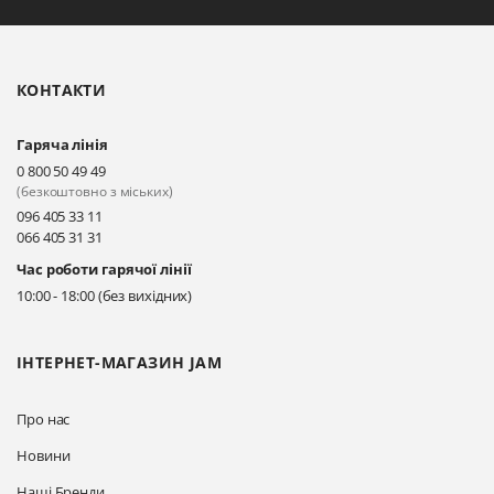
Біла Церква, бульвар
Олександрійський, 82 (вул.
Чорновола)
КОНТАКТИ
Прокласти маршрут
Гаряча лінія
Київ, вул. Драгоманова 31-д
0 800 50 49 49
Прокласти маршрут
(безкоштовно з міських)
096 405 33 11
066 405 31 31
Київ, вул. Драгоманова 31-д
Час роботи гарячої лінії
Прокласти маршрут
10:00 - 18:00 (без вихідних)
ІНТЕРНЕТ-МАГАЗИН JAM
Про нас
Новини
Наші Бренди