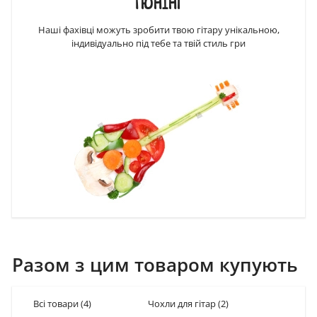
ТЮНІНГ
Наші фахівці можуть зробити твою гітару унікальною,
індивідуально під тебе та твій стиль гри
Разом з цим товаром купують
Всі товари
(4)
Чохли для гітар
(2)
Ремені 