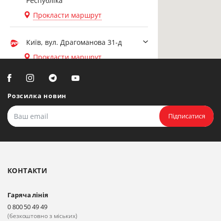
Республіка
Прокласти маршрут
Київ, вул. Драгоманова 31-д
Прокласти маршрут
Біла Церква, вул. Ярослава
Мудрого, 20, офіс 108
Розсилка новин
Прокласти маршрут
Підписатися
Біла Церква, бульвар
Олександрійський, 82 (вул.
Чорновола)
КОНТАКТИ
Прокласти маршрут
Гаряча лінія
Київ, вул. Драгоманова 31-д
0 800 50 49 49
Прокласти маршрут
(безкоштовно з міських)