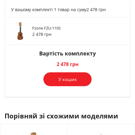
У вашому комплекті 1 товар на суму
2 478 грн
Fzone FZU-110S
Чохол для гітари
Струни для гітари
Ремінь гітарний
Чохол для гітари
2 478 грн
Gator...
Dunlop DUQ301...
Fzone S001...
Rockbag RB20000...
1 194 грн
272 грн
381 грн
956 грн
Вартість комплекту
В комплект
В комплект
В комплект
В комплект
2 478 грн
У кошик
Порівняй зі схожими моделями