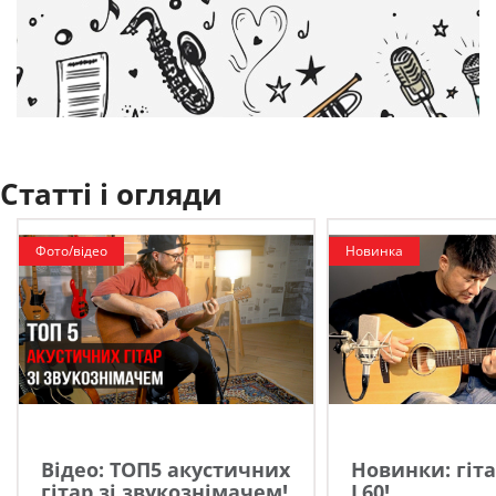
Статті і огляди
Фото/відео
Новинка
Відео: ТОП5 акустичних
Новинки: гіта
гітар зі звукознімачем!
L60!