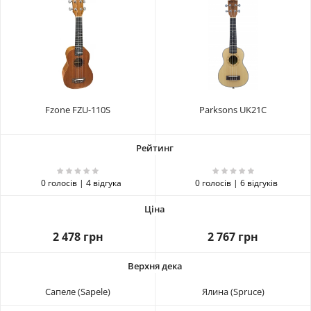
Fzone FZU-110S
Parksons UK21C
0 голосів | 4 відгука
0 голосів | 6 відгуків
2 478 грн
2 767 грн
Сапеле (Sapele)
Ялина (Spruce)