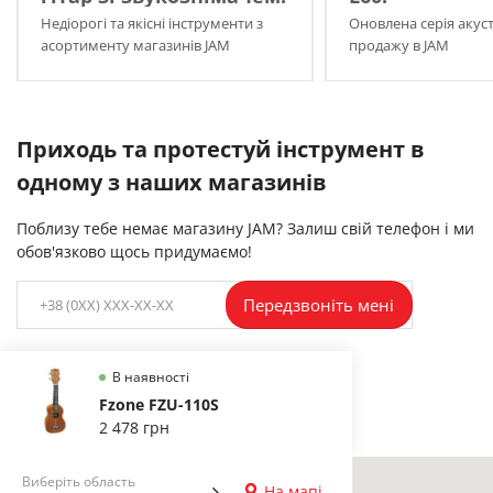
Недіорогі та якісні інструменти з
Оновлена серія акуст
асортименту магазинів JAM
продажу в JAM
Приходь та протестуй інструмент в
одному з наших магазинів
Поблизу тебе немає магазину JAM? Залиш свій телефон і ми
обов'язково щось придумаємо!
Передзвоніть мені
В наявності
Fzone FZU-110S
2 478 грн
Виберіть область
На мапі