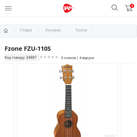
0
Гітари
Укулеле
Fzone
Fzone FZU-110S
Код товару: 34887
0 голосів | 4 відгука