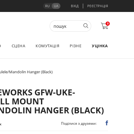
RU
UA
ВХІД
РЕЄСТРАЦІЯ
0
О
СЦЕНА
КОМУТАЦІЯ
РІЗНЕ
УЦІНКА
ele/Mandolin Hanger (Black)
EWORKS GFW-UKE-
LL MOUNT
NDOLIN HANGER (BLACK)
Поділися з друзями:
к