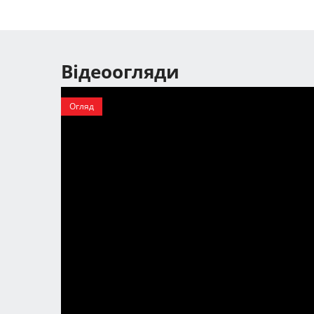
Відеоогляди
Огляд