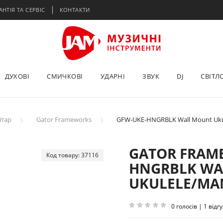
АНТІЯ ТА СЕРВІС
КОНТАКТИ
ДУХОВІ
СМИЧКОВІ
УДАРНІ
ЗВУК
DJ
СВІТЛ
ітар
Gator Frameworks
GFW-UKE-HNGRBLK Wall Mount Ukul
GATOR FRAM
Код товару: 37116
HNGRBLK WA
UKULELE/MA
0 голосів | 1 відгу