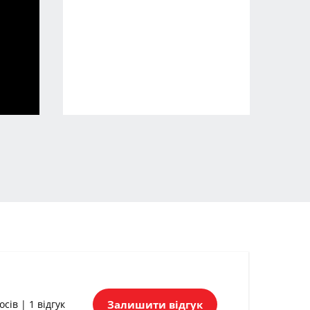
Залишити відгук
осів | 1 відгук