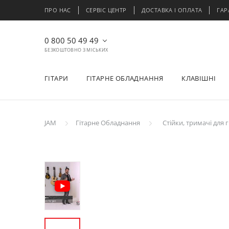
ПРО НАС
СЕРВІС ЦЕНТР
ДОСТАВКА І ОПЛАТА
ГАР
0 800 50 49 49
БЕЗКОШТОВНО З МІСЬКИХ
ГІТАРИ
ГІТАРНЕ ОБЛАДНАННЯ
КЛАВІШНІ
JAM
Гітарне Обладнання
Стійки, тримачі для г