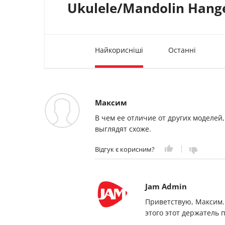
Ukulele/Mandolin Hange
Найкорисніші
Останні
Максим
В чем ее отличие от других моделей,
выглядят схоже.
Відгук є корисним?
Jam Admin
Приветствую, Максим.
этого этот держатель 