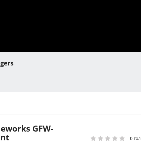
gers
meworks GFW-
nt
0 гол