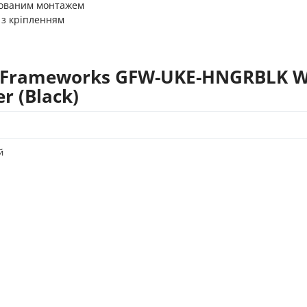
хованим монтажем
 з кріпленням
 Frameworks GFW-UKE-HNGRBLK W
r (Black)
й