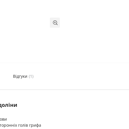
Відгуки
(1)
доліни
нови
торонніх голів грифа