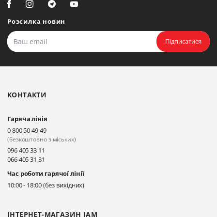
Прокласти маршрут
Розсилка новин
Біла Церква, бульвар
Олександрійський, 82 (вул.
Підписатися
Чорновола)
Прокласти маршрут
КОНТАКТИ
Гаряча лінія
0 800 50 49 49
(безкоштовно з міських)
096 405 33 11
066 405 31 31
Час роботи гарячої лінії
10:00 - 18:00 (без вихідних)
ІНТЕРНЕТ-МАГАЗИН JAM