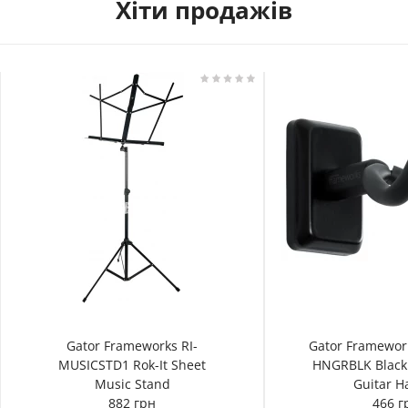
Хіти продажів
Gator Frameworks RI-
Gator Framewor
MUSICSTD1 Rok-It Sheet
HNGRBLK Black
Music Stand
Guitar H
882 грн
466 г