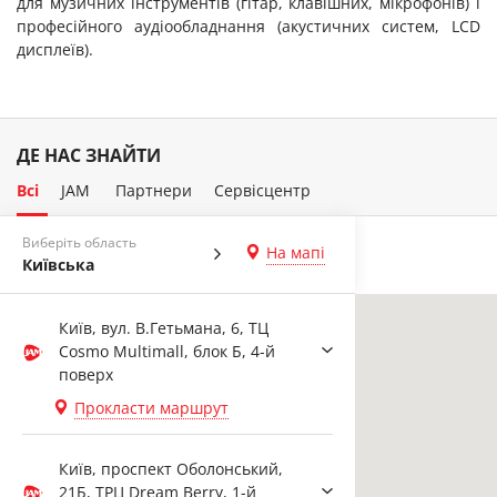
для музичних інструментів (гітар, клавішних, мікрофонів) і
професійного аудіообладнання (акустичних систем, LCD
дисплеїв).
ДЕ НАС ЗНАЙТИ
Всі
JAM
Партнери
Сервісцентр
Виберіть область
На мапі
Київська
Київ, вул. В.Гетьмана, 6, ТЦ
Cosmo Multimall, блок Б, 4-й
поверх
Прокласти маршрут
Київ, проспект Оболонський,
21Б, ТРЦ Dream Berry, 1-й