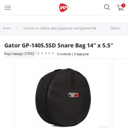
0
ументи
Чохли та кейси для ударних інструментів
Gator
Gator GP-1405.5SD Snare Bag 14″ x 5.5″
Код товару: 27032
0 голосів | 0 відгуків