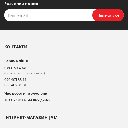
Мудрого, 20, офіс 108
Розсилка новин
Прокласти маршрут
Підписатися
Біла Церква, бульвар
Олександрійський, 82 (вул.
Чорновола)
КОНТАКТИ
Прокласти маршрут
Гаряча лінія
Київ, вул. Драгоманова 31-д
0 800 50 49 49
Прокласти маршрут
(безкоштовно з міських)
096 405 33 11
066 405 31 31
Київ, вул. Драгоманова 31-д
Час роботи гарячої лінії
Прокласти маршрут
10:00 - 18:00 (без вихідних)
ІНТЕРНЕТ-МАГАЗИН JAM