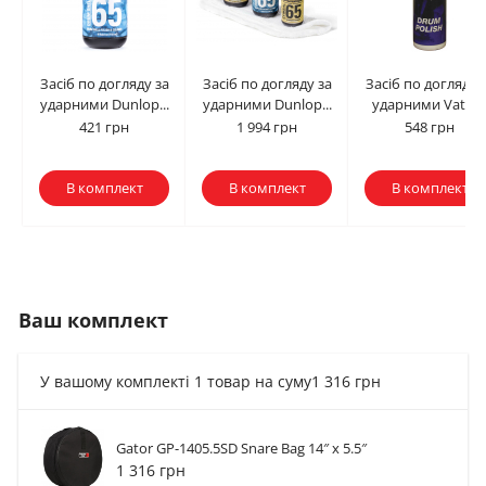
Засіб по догляду за
Засіб по догляду за
Засіб по догляду 
ударними Dunlop...
ударними Dunlop...
ударними Vater..
421 грн
1 994 грн
548 грн
В комплект
В комплект
В комплект
Ваш комплект
У вашому комплекті 1 товар на суму
1 316 грн
Gator GP-1405.5SD Snare Bag 14″ x 5.5″
Засіб по догляду за
Засіб по догляду за
Засіб по догляду з
1 316 грн
ударними Dunlop...
ударними Dunlop...
ударними Vater...