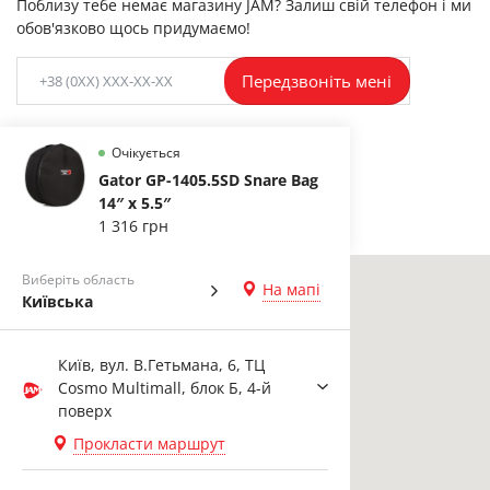
Поблизу тебе немає магазину JAM? Залиш свій телефон і ми
обов'язково щось придумаємо!
Передзвоніть мені
Очікується
Gator GP-1405.5SD Snare Bag
14″ x 5.5″
1 316 грн
Виберіть область
На мапі
Київська
Київ, вул. В.Гетьмана, 6, ТЦ
Cosmo Multimall, блок Б, 4-й
поверх
Прокласти маршрут