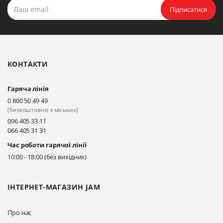
Олександрійський, 82 (вул.
Підписатися
Чорновола)
Прокласти маршрут
КОНТАКТИ
Гаряча лінія
0 800 50 49 49
(безкоштовно з міських)
096 405 33 11
066 405 31 31
Час роботи гарячої лінії
10:00 - 18:00 (без вихідних)
ІНТЕРНЕТ-МАГАЗИН JAM
Про нас