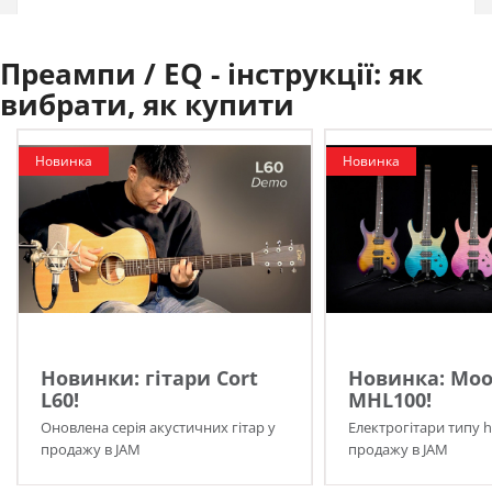
Преампи / EQ - інструкції:
як
вибрати, як купити
Новинка
Новинка
Новинки: гітари Cort
Новинка: Moo
L60!
MHL100!
Оновлена серія акустичних гітар у
Електрогітари типу h
продажу в JAM
продажу в JAM