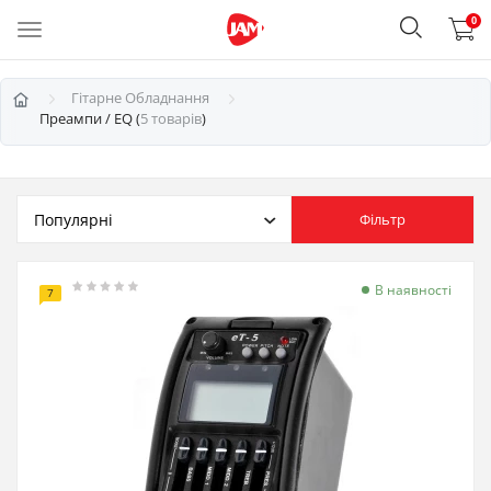
0
Гітарне Обладнання
Преампи / EQ (
5 товарів
)
Фільтр
В наявності
7