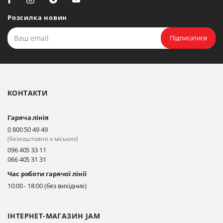
Біла Церква, вул. Ярослава
Мудрого, 20, офіс 108
Розсилка новин
Прокласти маршрут
Підписатися
Біла Церква, бульвар
Олександрійський, 82 (вул.
Чорновола)
КОНТАКТИ
Прокласти маршрут
Гаряча лінія
Київ, вул. Драгоманова 31-д
0 800 50 49 49
Прокласти маршрут
(безкоштовно з міських)
096 405 33 11
066 405 31 31
Київ, вул. Драгоманова 31-д
Час роботи гарячої лінії
Прокласти маршрут
10:00 - 18:00 (без вихідних)
ІНТЕРНЕТ-МАГАЗИН JAM