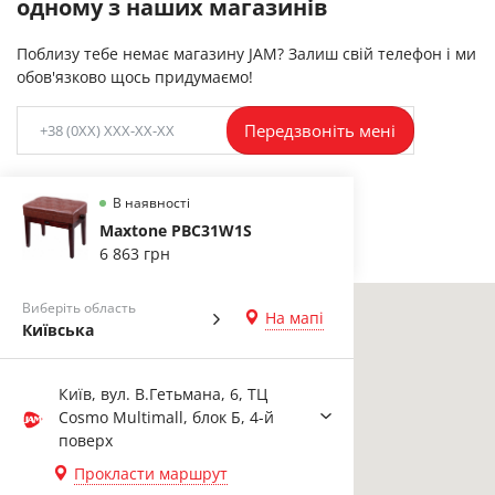
одному з наших магазинів
Поблизу тебе немає магазину JAM? Залиш свій телефон і ми
обов'язково щось придумаємо!
Передзвоніть мені
В наявності
Maxtone PBC31W1S
6 863 грн
Виберіть область
На мапі
Київська
Київ, вул. В.Гетьмана, 6, ТЦ
Cosmo Multimall, блок Б, 4-й
поверх
Прокласти маршрут