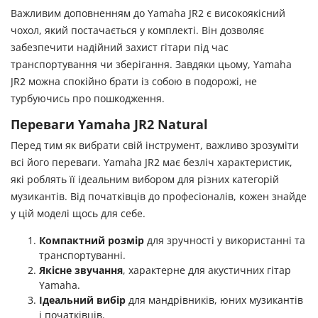
Важливим доповненням до Yamaha JR2 є високоякісний
чохол, який постачається у комплекті. Він дозволяє
забезпечити надійний захист гітари під час
транспортування чи зберігання. Завдяки цьому, Yamaha
JR2 можна спокійно брати із собою в подорожі, не
турбуючись про пошкодження.
Переваги Yamaha JR2 Natural
Перед тим як вибрати свій інструмент, важливо зрозуміти
всі його переваги. Yamaha JR2 має безліч характеристик,
які роблять її ідеальним вибором для різних категорій
музикантів. Від початківців до професіоналів, кожен знайде
у цій моделі щось для себе.
Компактний розмір
для зручності у використанні та
транспортуванні.
Якісне звучання
, характерне для акустичних гітар
Yamaha.
Ідеальний вибір
для мандрівників, юних музикантів
і початківців.