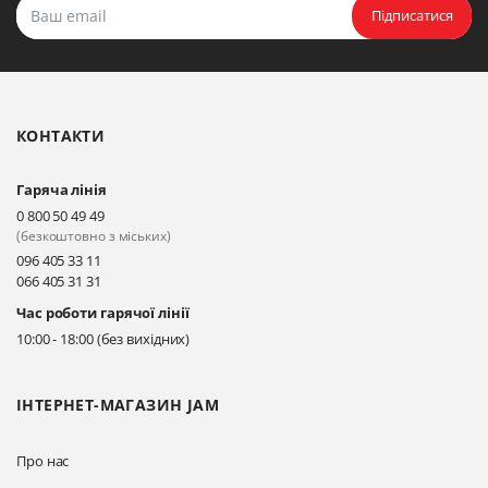
Прокласти маршрут
Підписатися
Біла Церква, бульвар
Олександрійський, 82 (вул.
Чорновола)
КОНТАКТИ
Прокласти маршрут
Гаряча лінія
Київ, вул. Драгоманова 31-д
0 800 50 49 49
Прокласти маршрут
(безкоштовно з міських)
096 405 33 11
066 405 31 31
Київ, вул. Драгоманова 31-д
Час роботи гарячої лінії
Прокласти маршрут
10:00 - 18:00 (без вихідних)
ІНТЕРНЕТ-МАГАЗИН JAM
Про нас