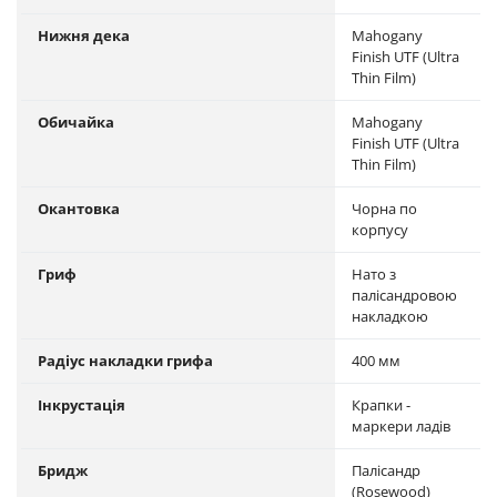
Нижня дека
Mahogany
Finish UTF (Ultra
Thin Film)
Обичайка
Mahogany
Finish UTF (Ultra
Thin Film)
Окантовка
Чорна по
корпусу
Гриф
Нато з
палісандровою
накладкою
Радіус накладки грифа
400 мм
Інкрустація
Крапки -
маркери ладів
Бридж
Палісандр
(Rosewood)