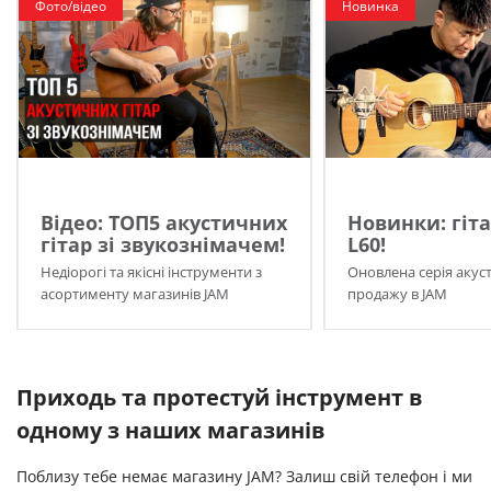
Фото/відео
Новинка
Відео: ТОП5 акустичних
Новинки: гіта
гітар зі звукознімачем!
L60!
Недіорогі та якісні інструменти з
Оновлена серія акуст
асортименту магазинів JAM
продажу в JAM
Приходь та протестуй інструмент в
одному з наших магазинів
Поблизу тебе немає магазину JAM? Залиш свій телефон і ми