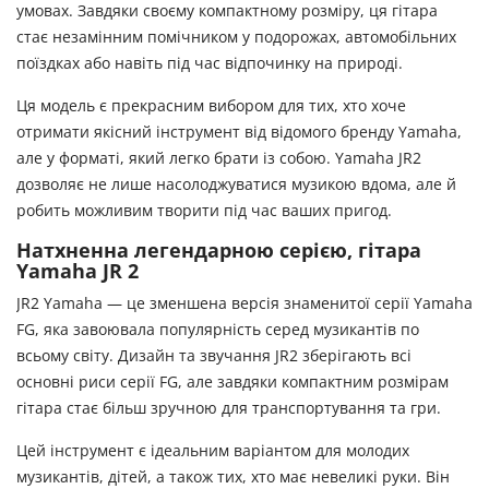
умовах. Завдяки своєму компактному розміру, ця гітара
стає незамінним помічником у подорожах, автомобільних
поїздках або навіть під час відпочинку на природі.
Ця модель є прекрасним вибором для тих, хто хоче
отримати якісний інструмент від відомого бренду Yamaha,
але у форматі, який легко брати із собою. Yamaha JR2
дозволяє не лише насолоджуватися музикою вдома, але й
робить можливим творити під час ваших пригод.
Натхненна легендарною серією, гітара
Yamaha JR 2
JR2 Yamaha — це зменшена версія знаменитої серії Yamaha
FG, яка завоювала популярність серед музикантів по
всьому світу. Дизайн та звучання JR2 зберігають всі
основні риси серії FG, але завдяки компактним розмірам
гітара стає більш зручною для транспортування та гри.
Цей інструмент є ідеальним варіантом для молодих
музикантів, дітей, а також тих, хто має невеликі руки. Він