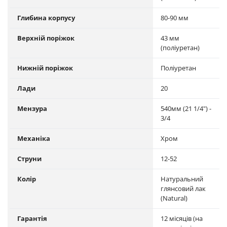
Глибина корпусу
80-90 мм
Верхній поріжок
43 мм
(поліуретан)
Нижній поріжок
Поліуретан
Лади
20
Мензура
540мм (21 1/4") -
3/4
Механіка
Хром
Струни
12-52
Колір
Натуральний
глянсовий лак
(Natural)
Гарантія
12 місяців (на