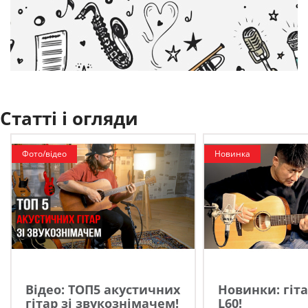
Статті і огляди
Фото/відео
Новинка
Відео: ТОП5 акустичних
Новинки: гіта
гітар зі звукознімачем!
L60!