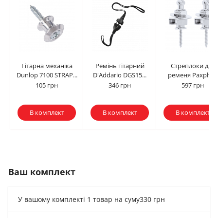
Гітарна механіка
Ремінь гітарний
Стреплоки для
Dunlop 7100 STRAP...
D'Addario DGS15...
ременя Paxphil...
105 грн
346 грн
597 грн
В комплект
В комплект
В комплект
Ваш комплект
У вашому комплекті 1 товар на суму
330 грн