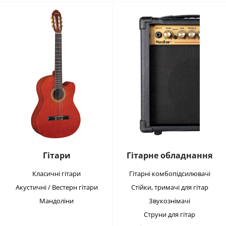
Гітари
Гітарне обладнання
Класичні гітари
Гітарні комбопідсилювачі
Акустичні / Вестерн гітари
Стійки, тримачі для гітар
Мандоліни
Звукознімачі
Струни для гітар