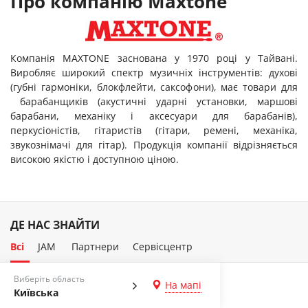
Про компанію Maxtone
Компанія MAXTONE заснована у 1970 році у Тайвані.
Виробляє широкий спектр музичніх інструментів: духові
(губні гармоніки, блокфлейти, саксофони), має товари для
барабанщиків (акустичні ударні установки, маршові
барабани, механіку і аксесуари для барабанів),
перкусіоністів, гітаристів (гітари, ремені, механіка,
звукознімачі для гітар). Продукція компанії відрізняється
високою якістю і доступною ціною.
ДЕ НАС ЗНАЙТИ
Всі
JAM
Партнери
Сервісцентр
Виберіть область
На мапі
Київська