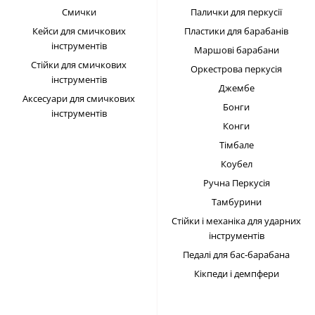
Смички
Палички для перкусії
Кейси для смичкових
Пластики для барабанів
інструментів
Маршові барабани
Стійки для смичкових
Оркестрова перкусія
інструментів
Джембе
Аксесуари для смичкових
Бонги
інструментів
Конги
Тімбале
Коубел
Ручна Перкусія
Тамбурини
Стійки і механіка для ударних
інструментів
Педалі для бас-барабана
Кікпеди і демпфери