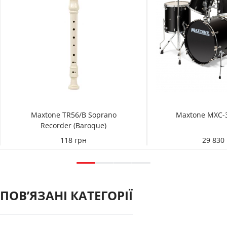
Maxtone TR56/B Soprano
Maxtone MXC-3
Recorder (Baroque)
118 грн
29 830
ПОВʼЯЗАНІ КАТЕГОРІЇ