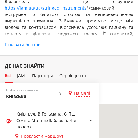
Віолончель — це струнний
https://jam.ua/ua/stringed_instruments
">смичковий
інструмент з багатою історією та неперевершеною
виразністю звучання. Займаючи проміжне місце між
віолою та контрабасом, віолончель уособлює глибину та
теплоту в діапазоні людського голосу. Її соковитий,
оксамитовий тембр здатний торкнутися найпотаємніших
Показати більше
куточків людської душі.
Історія музичного
інструменту віолончель
ДЕ НАС ЗНАЙТИ
Всі
JAM
Партнери
Сервісцентр
Віолончель, один з найважливіших струнних інструментів,
має глибокі корені і багату історію, яка починається ще в
Виберіть область
середньовіччі:
На мапі
Київська
у XVI-XVII століттях
в Італії з'явилися перші форми
віолончелі, яка відділялася від популярної на той час
Київ, вул. В.Гетьмана, 6, ТЦ
віоли да гамба. Протягом цього періоду, багато
Cosmo Multimall, блок Б, 4-й
італійських майстрів, таких як Андреа Аматі, Гаспаре
поверх
да Сало, та ймовірно Джованни Паоло Магіні,
сприяли розвитку ідеї віолончелі. Перші інструменти
Прокласти маршрут