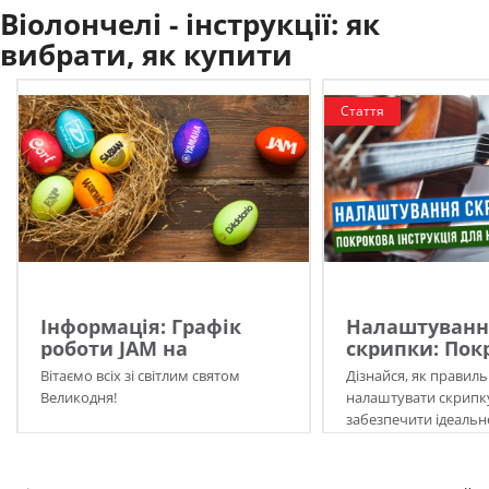
Віолончелі - інструкції:
як
вибрати, як купити
Стаття
Інформація: Графік
Налаштуванн
роботи JAM на
скрипки: Пок
Великдень 2026!
інструкція дл
Вітаємо всіх зі світлим святом
Дізнайся, як правил
новачків
Великодня!
налаштувати скрипк
забезпечити ідеальн
інструменту