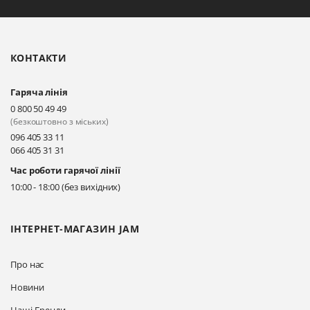
Біла Церква, бульвар
Олександрійський, 82 (вул.
Чорновола)
КОНТАКТИ
Прокласти маршрут
Гаряча лінія
Київ, вул. Драгоманова 31-д
0 800 50 49 49
Прокласти маршрут
(безкоштовно з міських)
096 405 33 11
066 405 31 31
Київ, вул. Драгоманова 31-д
Час роботи гарячої лінії
Прокласти маршрут
10:00 - 18:00 (без вихідних)
ІНТЕРНЕТ-МАГАЗИН JAM
Про нас
Новини
Наші Бренди