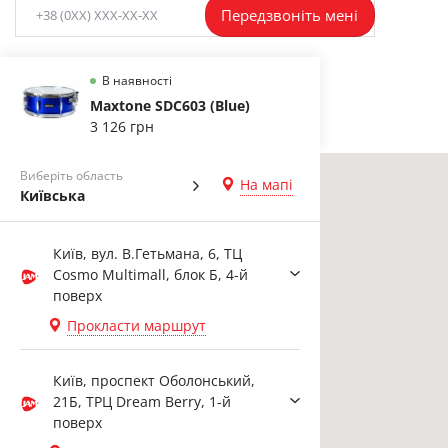
Передзвоніть мені
В наявності
Maxtone SDC603 (Blue)
3 126 грн
Виберіть область
На мапі
Київська
Київ, вул. В.Гетьмана, 6, ТЦ
Cosmo Multimall, блок Б, 4-й
поверх
Прокласти маршрут
Київ, проспект Оболонський,
21Б, ТРЦ Dream Berry, 1-й
поверх