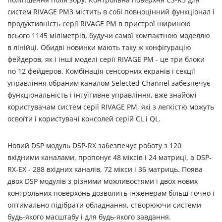
систем RIVAGE PM3 містить в собі повноцінний функціонал і
продуктивність серії RIVAGE PM в пристрої шириною
всього 1145 міліметрів, будучи самої компактною моделлю
в лінійці. Обидві новинки мають таку ж конфігурацію
фейдеров, як і інші моделі серії RIVAGE PM - це три блоки
по 12 фейдеров. Комбінація сенсорних екранів і секції
управління обраним каналом Selected Channel забезпечує
функціональність і інтуїтивне управління, вже знайомі
користувачам систем серії RIVAGE PM, які з легкістю можуть
освоїти і користувачі консолей серій CL і QL.
Новий DSP модуль DSP-RX забезпечує роботу з 120
вхідними каналами, пропонує 48 міксів і 24 матриці, а DSP-
RX-EX - 288 вхідних каналів, 72 мікси і 36 матриць. Поява
двох DSP модулів з різними можливостями і двох нових
контрольних поверхонь дозволить інженерам більш точно і
оптимально підібрати обладнання, створюючи системи
будь-якого масштабу і для будь-якого завдання.