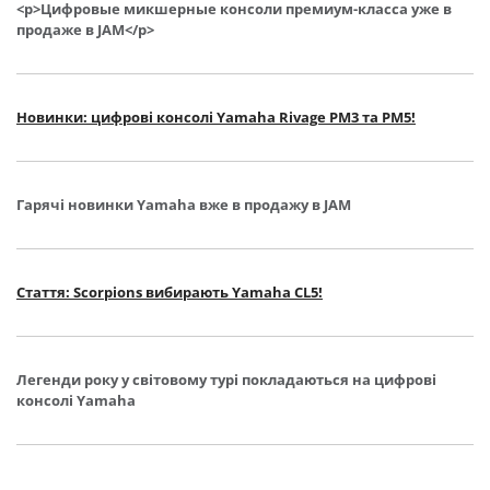
<p>Цифровые микшерные консоли премиум-класса уже в
продаже в JAM</p>
Новинки: цифрові консолі Yamaha Rivage PM3 та PM5!
Гарячі новинки Yamaha вже в продажу в JAM
Стаття: Scorpions вибирають Yamaha CL5!
Легенди року у світовому турі покладаються на цифрові
консолі Yamaha