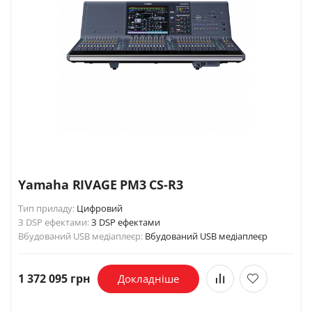
Yamaha RIVAGE PM3 CS-R3
Тип приладу:
Цифровий
З DSP ефектами:
З DSP ефектами
Вбудований USB медіаплеєр:
Вбудований USB медіаплеєр
1 372 095 грн
Докладніше