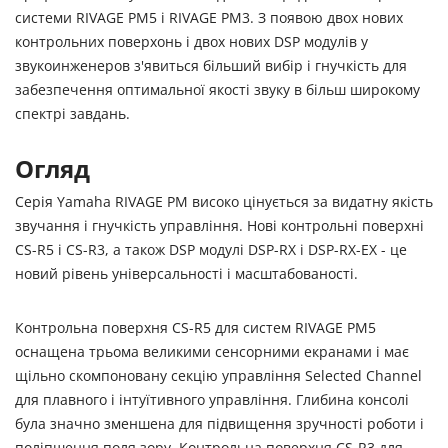
системи RIVAGE PM5 і RIVAGE PM3. З появою двох нових
контрольних поверхонь і двох нових DSP модулів у
звукоинженеров з'явиться більший вибір і гнучкість для
забезпечення оптимальної якості звуку в більш широкому
спектрі завдань.
Огляд
Серія Yamaha RIVAGE PM високо цінується за видатну якість
звучання і гнучкість управління. Нові контрольні поверхні
CS-R5 і CS-R3, а також DSP модулі DSP-RX і DSP-RX-EX - це
новий рівень універсальності і масштабованості.
Контрольна поверхня CS-R5 для систем RIVAGE PM5
оснащена трьома великими сенсорними екранами і має
щільно скомпоновану секцію управління Selected Channel
для плавного і інтуїтивного управління. Глибина консолі
була значно зменшена для підвищення зручності роботи і
поліпшення поля зору. Контрольна поверхня CS-R3 для