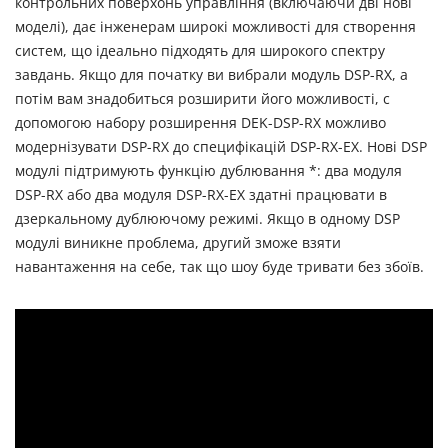
контрольних поверхонь управління (включаючи дві нові
моделі), дає інженерам широкі можливості для створення
систем, що ідеально підходять для широкого спектру
завдань. Якщо для початку ви вибрали модуль DSP-RX, а
потім вам знадобиться розширити його можливості, c
допомогою набору розширення DEK-DSP-RX можливо
модернізувати DSP-RX до специфікацій DSP-RX-EX. Нові DSP
модулі підтримують функцію дублювання *: два модуля
DSP-RX або два модуля DSP-RX-EX здатні працювати в
дзеркальному дублюючому режимі. Якщо в одному DSP
модулі виникне проблема, другий зможе взяти
навантаження на себе, так що шоу буде тривати без збоїв.