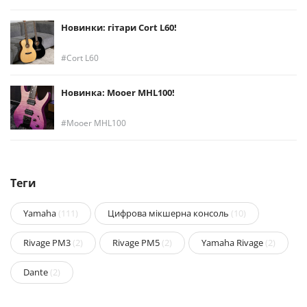
Новинки: гітари Cort L60!
Cort L60
Новинка: Mooer MHL100!
Mooer MHL100
Теги
Yamaha
(111)
Цифрова мікшерна консоль
(10)
Rivage PM3
(2)
Rivage PM5
(2)
Yamaha Rivage
(2)
Dante
(2)