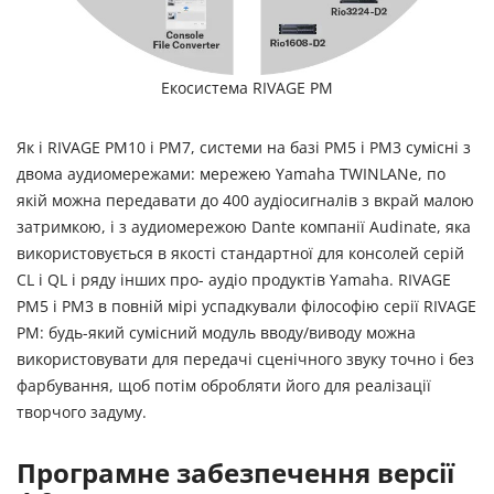
Екосистема RIVAGE PM
Як і RIVAGE PM10 і PM7, системи на базі PM5 і PM3 сумісні з
двома аудиомережами: мережею Yamaha TWINLANe, по
якій можна передавати до 400 аудіосигналів з вкрай малою
затримкою, і з аудиомережою Dante компанії Audinate, яка
використовується в якості стандартної для консолей серій
CL і QL і ряду інших про- аудіо продуктів Yamaha. RIVAGE
PM5 і PM3 в повній мірі успадкували філософію серії RIVAGE
PM: будь-який сумісний модуль вводу/виводу можна
використовувати для передачі сценічного звуку точно і без
фарбування, щоб потім обробляти його для реалізації
творчого задуму.
Програмне забезпечення версії