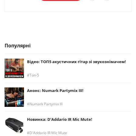
Популярні
Відео: ТОП5 акустичних гітар зі звукознімачем!
Топ-5
Анонс: Numark Partymix III!
Numark Partymix III
Новинка: D’Addario IR Mic Mute!
D'Addario IR Mic Mute