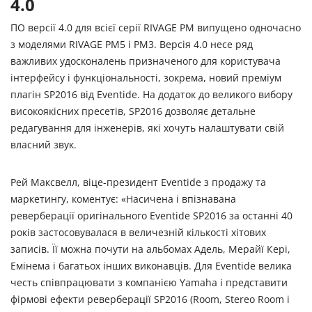
4.0
ПО версії 4.0 для всієї серії RIVAGE PM випущено одночасно
з моделями RIVAGE PM5 і PM3. Версія 4.0 несе ряд
важливих удосконалень призначеного для користувача
інтерфейсу і функціональності, зокрема, новий преміум
плагін SP2016 від Eventide. На додаток до великого вибору
високоякісних пресетів, SP2016 дозволяє детальне
редагування для інженерів, які хочуть налаштувати свій
власний звук.
Рей Максвелл, віце-президент Eventide з продажу та
маркетингу, коментує: «Насичена і впізнавана
реверберації оригінального Eventide SP2016 за останні 40
років застосовувалася в величезній кількості хітових
записів. Її можна почути на альбомах Адель, Мерайї Кері,
Емінема і багатьох інших виконавців. Для Eventide велика
честь співпрацювати з компанією Yamaha і представити
фірмові ефекти реверберації SP2016 (Room, Stereo Room і