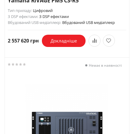
Yamaha RIVAGE PM5 CS-R5
Тип приладу:
Цифровий
З DSP ефектами:
З DSP ефектами
Вбудований USB медіаплеєр:
Вбудований USB медіаплеєр
2 557 620 грн
Докладніше
Немає в наявності