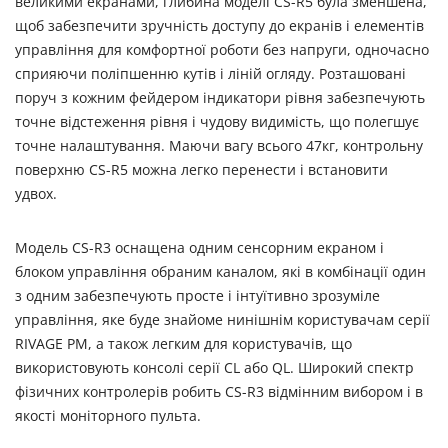
великими екранами, глибина моделі CS-R5 була зменшена,
щоб забезпечити зручність доступу до екранів і елементів
управління для комфортної роботи без напруги, одночасно
сприяючи поліпшенню кутів і ліній огляду. Розташовані
поруч з кожним фейдером індикатори рівня забезпечують
точне відстеження рівня і чудову видимість, що полегшує
точне налаштування. Маючи вагу всього 47кг, контрольну
поверхню CS-R5 можна легко перенести і встановити
удвох.
Модель CS-R3 оснащена одним сенсорним екраном і
блоком управління обраним каналом, які в комбінації один
з одним забезпечують просте і інтуїтивно зрозуміле
управління, яке буде знайоме нинішнім користувачам серії
RIVAGE PM, а також легким для користувачів, що
використовують консолі серії CL або QL. Широкий спектр
фізичних контролерів робить CS-R3 відмінним вибором і в
якості моніторного пульта.