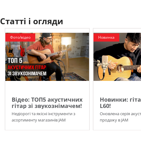
Статті і огляди
Фото/відео
Новинка
Відео: ТОП5 акустичних
Новинки: гіта
гітар зі звукознімачем!
L60!
Недіорогі та якісні інструменти з
Оновлена серія акуст
асортименту магазинів JAM
продажу в JAM