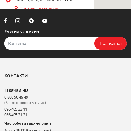
Прокласти маршрут
Біла Церква, вул. Ярослава
Мудрого, 20, офіс 108
Розсилка новин
Прокласти маршрут
Підписатися
Біла Церква, бульвар
Олександрійський, 82 (вул.
Чорновола)
КОНТАКТИ
Прокласти маршрут
Гаряча лінія
Київ, вул. Драгоманова 31-д
0 800 50 49 49
Прокласти маршрут
(безкоштовно з міських)
096 405 33 11
066 405 31 31
Київ, вул. Драгоманова 31-д
Час роботи гарячої лінії
Прокласти маршрут
10:00 - 18:00 (без вихідних)