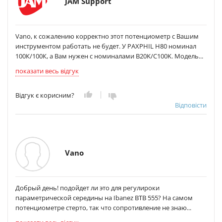
JAM Support
Vano, к сожалению корректно этот потенциометр с Вашим
инструментом работать не будет. У PAXPHIL H80 номинал
100К/100К, а Вам нужен с номиналами B20K/C100K. Модель...
показати весь відгук
Відгук є корисним?
Відповісти
Vano
Добрый день! подойдет ли это для регулироки
параметрической середины на Ibanez BTB 555? На самом
потенциометре стерто, так что сопротивление не знаю...