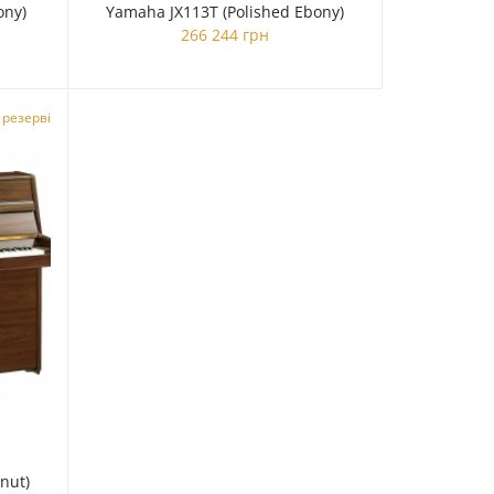
ony)
Yamaha JX113T (Polished Ebony)
266 244 грн
 резерві
nut)