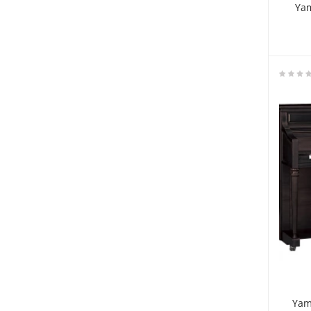
Yam
Yam