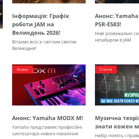
Інформація: Графік
Анонс: Yamaha 
роботи JAM на
PSR-E583!
Великдень 2026!
Нові розважальні с
незабаром в JAM
Вітаємо всіх зі світлим святом
Великодня!
Анонс
Стаття
Анонс: Yamaha MODX M!
Музична теорі
знати кожен 
Yamaha представляє професійні
синтезатори нового покоління
Набір понять і прави