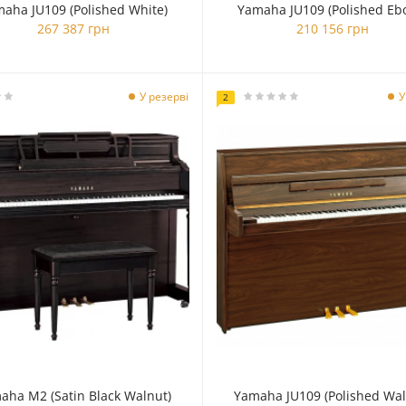
aha JU109 (Polished White)
Yamaha JU109 (Polished Eb
267 387 грн
210 156 грн
У резерві
У
2
aha M2 (Satin Black Walnut)
Yamaha JU109 (Polished Wal