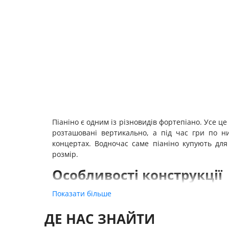
Піаніно є одним із різновидів фортепіано. Усе ц
розташовані вертикально, а під час гри по н
концертах. Водночас саме піаніно купують дл
розмір.
Особливості конструкції
Класичне піаніно, купити яке ви можете в нашому
Показати більше
корпус;
ДЕ НАС ЗНАЙТИ
музичний блок;