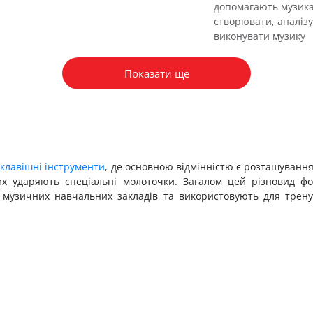
допомагають музик
створювати, аналізу
виконувати музику
Показати ще
е
клавішні інструменти
, де основною відмінністю є розташування
их ударяють спеціальні молоточки. Загалом цей різновид ф
я музичних навчальних закладів та використовують для трен
 магазині, складається з таких базових компонентів, як: