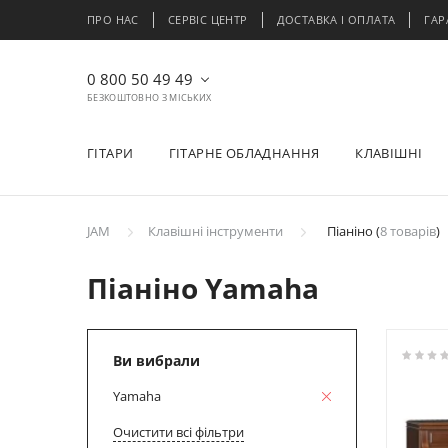
ПРО НАС
СЕРВІС ЦЕНТР
ДОСТАВКА І ОПЛАТА
ГАР
0 800 50 49 49
БЕЗКОШТОВНО З МІСЬКИХ
ГІТАРИ
ГІТАРНЕ ОБЛАДНАННЯ
КЛАВІШНІ
JAM
Клавішні інструменти
Піаніно (
8 товарів
)
Піаніно Yamaha
Ви вибрали
Yamaha
Очистити всі фільтри