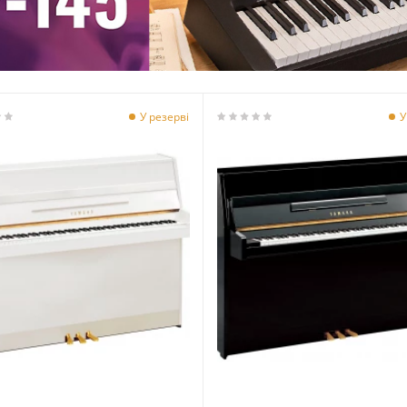
У резерві
У