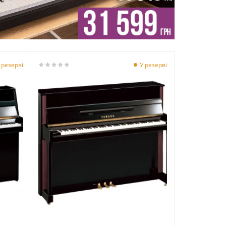
 резерві
У резерві