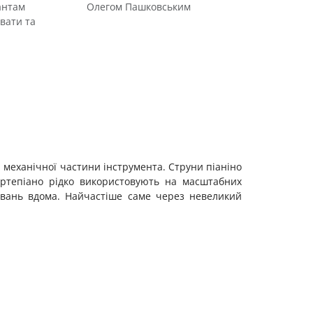
антам
Олегом Пашковським
вати та
 механічної частини інструмента. Струни піаніно
ортепіано рідко використовують на масштабних
увань вдома. Найчастіше саме через невеликий