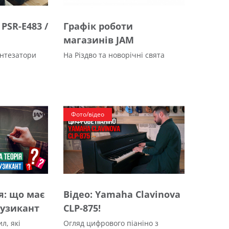
PSR-E483 /
Графік роботи
магазинів JAM
интезатори
На Різдво та новорічні свята
Фото/відео
я: що має
Відео: Yamaha Clavinova
музикант
CLP-875!
л, які
Огляд цифрового піаніно з