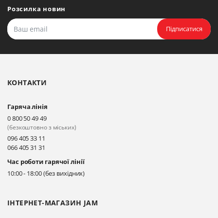
Мудрого, 20, офіс 108
Розсилка новин
Прокласти маршрут
Підписатися
Біла Церква, бульвар
Олександрійський, 82 (вул.
Чорновола)
КОНТАКТИ
Прокласти маршрут
Гаряча лінія
Київ, вул. Драгоманова 31-д
0 800 50 49 49
Прокласти маршрут
(безкоштовно з міських)
096 405 33 11
066 405 31 31
Київ, вул. Драгоманова 31-д
Час роботи гарячої лінії
Прокласти маршрут
10:00 - 18:00 (без вихідних)
ІНТЕРНЕТ-МАГАЗИН JAM