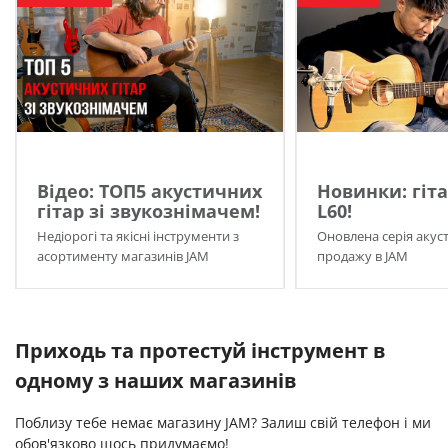
Відео: ТОП5 акустичних
Новинки: гіта
гітар зі звукознімачем!
L60!
Недіорогі та якісні інструменти з
Оновлена серія акуст
асортименту магазинів JAM
продажу в JAM
Приходь та протестуй інструмент в
одному з наших магазинів
Поблизу тебе немає магазину JAM? Залиш свій телефон і ми
обов'язково щось придумаємо!