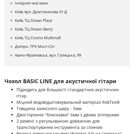
Інтернет-магазин
Київ, вул. Драгоманова 31-Д
Київ, ТЦ Ocean Plaza
Київ, ТЦ Dream Berry
Київ, ТЦ Cosmo Multimall
Дніпро, ТРК Мост-Сіті
Івано-Франківськ, вул. Галицька, 99
Чохол BASIC LINE для акустичної гітари
Підходить для більшості стандартних акустичних
гітар
Міцний водовідштовхувальний матеріал RokTex®
Товщина захисного шару - 5мм
Двостороння "блискавка" 6мм з двома зіпперами
2 ремені з регульованою довжиною для
транспортування інструмента за спиною
Велика зовнішня кишеня (формат А4) на "липучці"