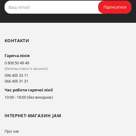
Прокласти маршрут
Підписатися
Біла Церква, бульвар
Олександрійський, 82 (вул.
Чорновола)
КОНТАКТИ
Прокласти маршрут
Гаряча лінія
Київ, вул. Драгоманова 31-д
0 800 50 49 49
Прокласти маршрут
(безкоштовно з міських)
096 405 33 11
066 405 31 31
Київ, вул. Драгоманова 31-д
Час роботи гарячої лінії
Прокласти маршрут
10:00 - 18:00 (без вихідних)
ІНТЕРНЕТ-МАГАЗИН JAM
Про нас