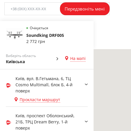
Передзвоніть мені
Очікується
Soundking DRF005
2 772 грн
Виберіть область
На мапі
Київська
Київ, вул. В.Гетьмана, 6, ТЦ
Cosmo Multimall, блок Б, 4-й
поверх
Прокласти маршрут
Київ, проспект Оболонський,
21Б, ТРЦ Dream Berry, 1-й
поверх