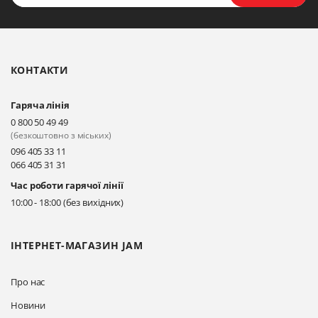
Біла Церква, бульвар
Олександрійський, 82 (вул.
Чорновола)
КОНТАКТИ
Прокласти маршрут
Гаряча лінія
Київ, вул. Драгоманова 31-д
0 800 50 49 49
Прокласти маршрут
(безкоштовно з міських)
096 405 33 11
066 405 31 31
Київ, вул. Драгоманова 31-д
Час роботи гарячої лінії
Прокласти маршрут
10:00 - 18:00 (без вихідних)
ІНТЕРНЕТ-МАГАЗИН JAM
Про нас
Новини