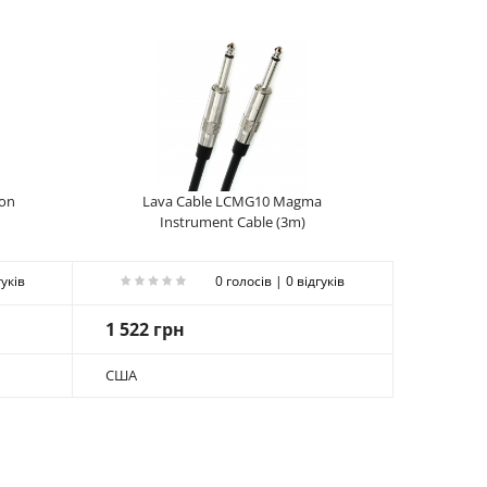
mon
Lava Cable LCMG10 Magma
Instrument Cable (3m)
гуків
0 голосів | 0 відгуків
1 522 грн
США