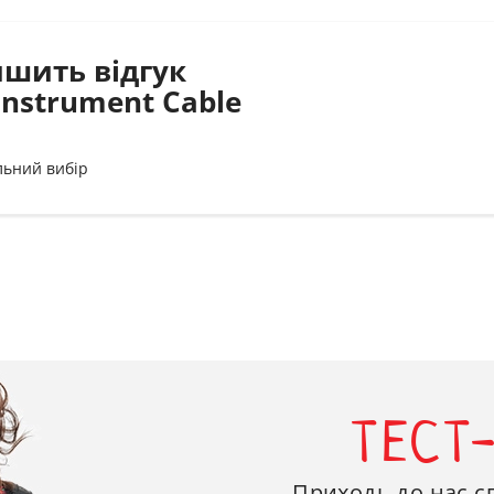
ишить відгук
Instrument Cable
льний вибір
ТЕСТ
Приходь до нас с