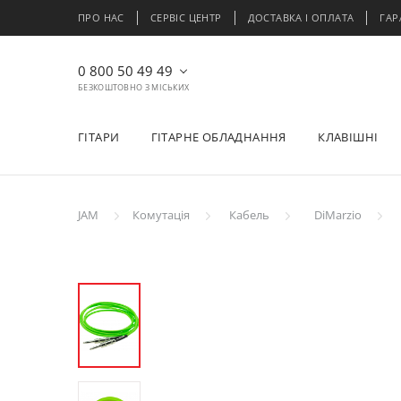
ПРО НАС
СЕРВІС ЦЕНТР
ДОСТАВКА І ОПЛАТА
ГАР
0 800 50 49 49
БЕЗКОШТОВНО З МІСЬКИХ
ГІТАРИ
ГІТАРНЕ ОБЛАДНАННЯ
КЛАВІШНІ
JAM
Комутація
Кабель
DiMarzio