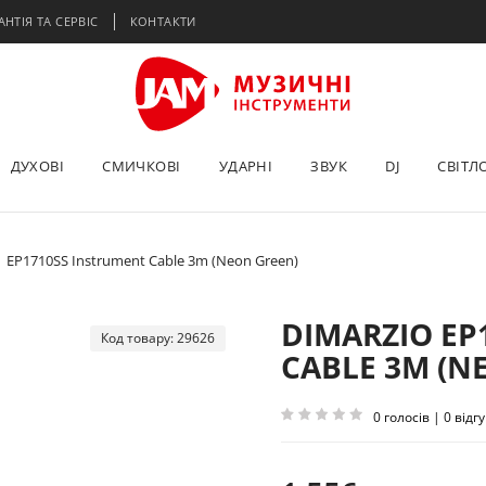
АНТІЯ ТА СЕРВІС
КОНТАКТИ
ДУХОВІ
СМИЧКОВІ
УДАРНІ
ЗВУК
DJ
СВІТЛ
EP1710SS Instrument Cable 3m (Neon Green)
DIMARZIO EP
Код товару: 29626
CABLE 3M (N
0 голосів | 0 відгу