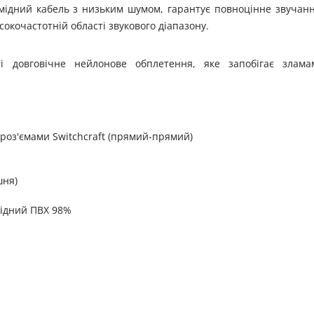
 мідний кабель з низьким шумом, гарантує повноцінне звучан
сокочастотній області звукового діапазону.
і довговічне нейлонове обплетення, яке запобігає злама
 роз'ємами Switchcraft (прямий-прямий)
шня)
відний ПВХ 98%