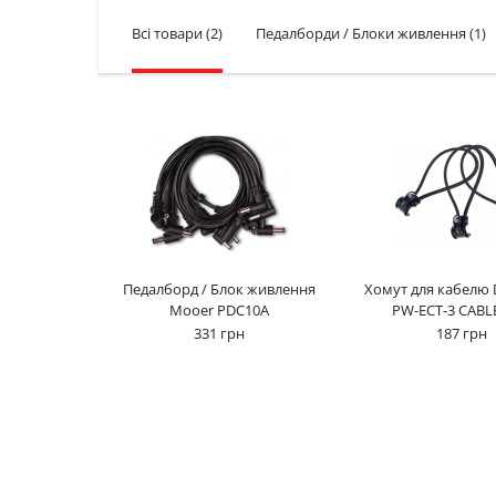
Всі товари
(2)
Педалборди / Блоки живлення
(1)
Педалборд / Блок живлення
Хомут для кабелю 
Mooer PDC10A
PW-ECT-3 CABLE
331 грн
187 грн