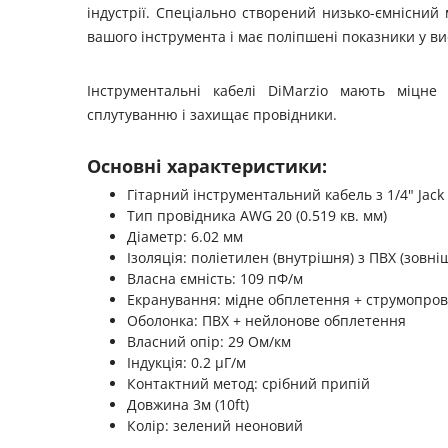
індустрії. Спеціально створений низько-ємнісний
вашого інструмента і має поліпшені показники у ви
Інструментальні кабелі DiMarzio мають міцне 
сплутуванню і захищає провідники.
Основні характеристики:
Гітарний інструментальний кабель з 1/4" Jack
Тип провідника AWG 20 (0.519 кв. мм)
Діаметр: 6.02 мм
Ізоляція: поліетилен (внутрішня) з ПВХ (зовні
Власна ємність: 109 пФ/м
Екранування: мідне обплетення + струмопро
Оболонка: ПВХ + нейлонове обплетення
Власний опір: 29 Ом/км
Індукція: 0.2 µГ/м
Контактний метод: срібний припій
Довжина 3м (10ft)
Колір: зелений неоновий