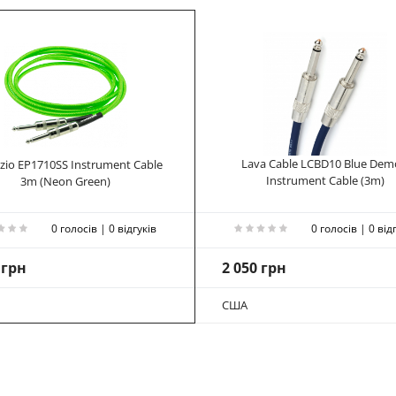
Lava Cable LCBD10 Blue De
zio EP1710SS Instrument Cable
Instrument Cable (3m)
3m (Neon Green)
0 голосів | 0 відгуків
0 голосів | 0 від
 грн
2 050 грн
США