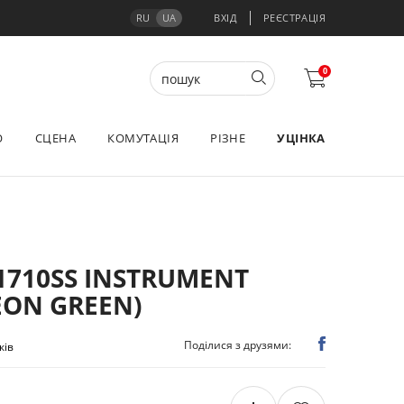
RU
UA
ВХІД
РЕЄСТРАЦІЯ
0
О
СЦЕНА
КОМУТАЦІЯ
РІЗНЕ
УЦІНКА
1710SS INSTRUMENT
EON GREEN)
Поділися з друзями:
ків