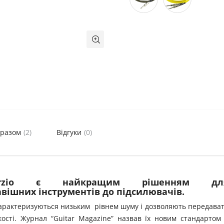
 разом
(2)
Відгуки
(0)
iMarzio є найкращим рішенням дл
авішних інструментів до підсилювачів.
и характеризуються низьким рівнем шуму і дозволяють передава
ості. Журнал “Guitar Magazine” назвав їх новим стандартом