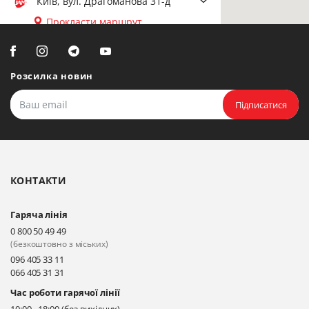
Київ, вул. Драгоманова 31-д
Прокласти маршрут
Біла Церква, вул. Ярослава
Мудрого, 20, офіс 108
Розсилка новин
Прокласти маршрут
Підписатися
Біла Церква, бульвар
Олександрійський, 82 (вул.
Чорновола)
КОНТАКТИ
Прокласти маршрут
Гаряча лінія
Київ, вул. Драгоманова 31-д
0 800 50 49 49
Прокласти маршрут
(безкоштовно з міських)
096 405 33 11
066 405 31 31
Київ, вул. Драгоманова 31-д
Час роботи гарячої лінії
Прокласти маршрут