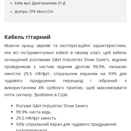
Київ, вул. Драгоманова 31-Д
Дніпро, ТРК Мост-Сіті
Кабель гітарний
Маючи кращі звукові та експлуатаційні характеристики,
ніж всі інструментальні кабелі в своєму класі, цей кабель
оснащений роз'ємами G&H Industries Show Savers, мідним
провідником з чистим мідним дротом 99,9%, низькою
ємністю 29,5 пФ/фут, спіральним екраном на 93% для
чудового придушення перешкод і зібраний з
використанням 4% срібного припою, щоб максимізувати
потік сигналу. Зроблено в США.
Роз'єми G&H Industries Show Savers
99.9% чиста мідь
29.5 пФ/фут ємність
93% спіральний екран для чудового придушення
радіоперешкод