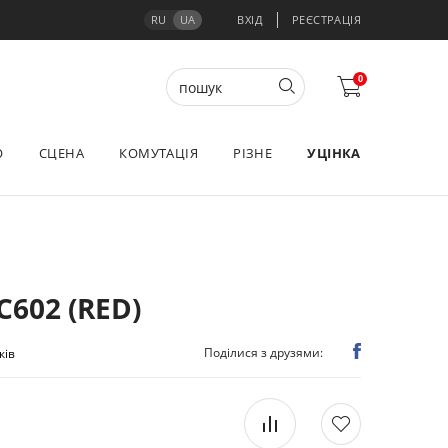
RU
UA
ВХІД
РЕЄСТРАЦІЯ
0
О
СЦЕНА
КОМУТАЦІЯ
РІЗНЕ
УЦІНКА
602 (RED)
Поділися з друзями:
ків