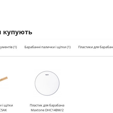
м купують
трументів
(1)
Барабанні палички і щітки
(1)
Пластики для барабан
 і щітки
Пластик для барабана
C5AK
Maxtone DHC14BW/2