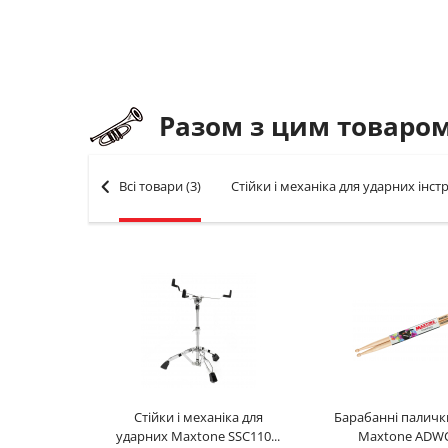
Разом з цим товаро
Всі товари
(3)
Стійки і механіка для ударних інс
Стійки і механіка для
Барабанні палички
ударних Maxtone SSC110...
Maxtone ADW