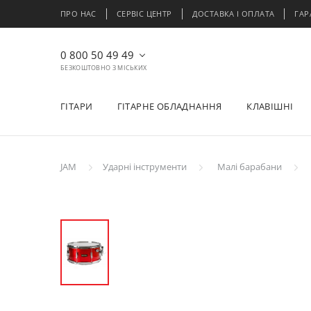
ПРО НАС
СЕРВІС ЦЕНТР
ДОСТАВКА І ОПЛАТА
ГАР
0 800 50 49 49
БЕЗКОШТОВНО З МІСЬКИХ
ГІТАРИ
ГІТАРНЕ ОБЛАДНАННЯ
КЛАВІШНІ
JAM
Ударні інструменти
Малі барабани