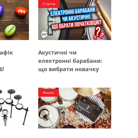
Стаття
рафік
Акустичні чи
електронні барабани:
6!
що вибрати новачку
Анонс