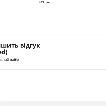
243 грн
ишить відгук
ed)
льний вибір