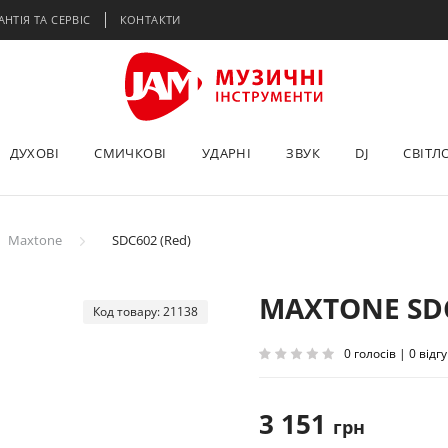
АНТІЯ ТА СЕРВІС
КОНТАКТИ
ДУХОВІ
СМИЧКОВІ
УДАРНІ
ЗВУК
DJ
СВІТЛ
Maxtone
SDC602 (Red)
MAXTONE SDC
Код товару: 21138
0 голосів | 0 відгу
3 151
грн