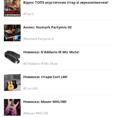
Відео: ТОП5 акустичних гітар зі звукознімачем!
Топ-5
Анонс: Numark Partymix III!
Numark Partymix III
Новинка: D’Addario IR Mic Mute!
D'Addario IR Mic Mute
Новинки: гітари Cort L60!
Cort L60
Новинка: Mooer MHL100!
Mooer MHL100