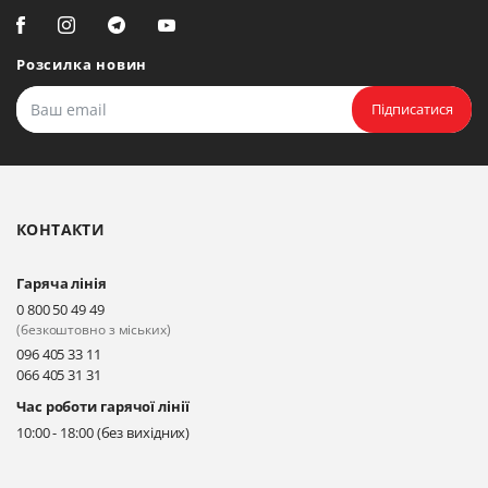
Біла Церква, вул. Ярослава
Мудрого, 20, офіс 108
Розсилка новин
Прокласти маршрут
Підписатися
Біла Церква, бульвар
Олександрійський, 82 (вул.
Чорновола)
КОНТАКТИ
Прокласти маршрут
Гаряча лінія
Київ, вул. Драгоманова 31-д
0 800 50 49 49
Прокласти маршрут
(безкоштовно з міських)
096 405 33 11
066 405 31 31
Київ, вул. Драгоманова 31-д
Час роботи гарячої лінії
Прокласти маршрут
10:00 - 18:00 (без вихідних)