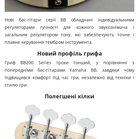
Нові бас-гітари серії BB обладнані індивідуальними
регуляторами гучності для кожного звукознімача і
загальним регулятором тону, які забезпечують точне і
плавне керування тембром інструмента.
Новий профіль грифа
Гриф BB200 Series трохи тонший, у порівнянні з
попередніми бас-гітарами Yamaha BB, завдяки чому
підвищився комфорт під час гри, незалежно від техніки і
стилю гри.
Полегшені кілки