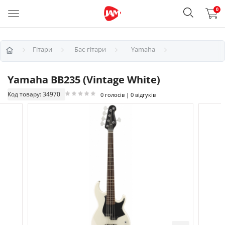
0
Гітари
Бас-гітари
Yamaha
Yamaha BB235 (Vintage White)
Код товару: 34970
0 голосів | 0 відгуків