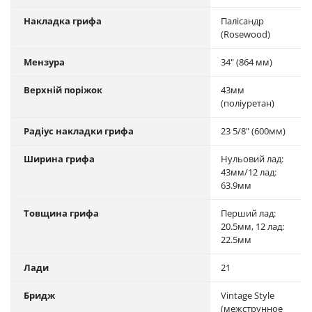
Накладка грифа
Палісандр
(Rosewood)
Мензура
34" (864 мм)
Верхній поріжок
43мм
(поліуретан)
Радіус накладки грифа
23 5/8" (600мм)
Ширина грифа
Нульовий лад:
43мм/12 лад:
63.9мм
Товщина грифа
Перший лад:
20.5мм, 12 лад:
22.5мм
Лади
21
Бридж
Vintage Style
(межструнное