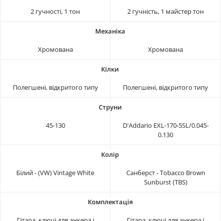
2 гучності, 1 тон
2 гучність, 1 майстер тон
Хромована
Хромована
Полегшені, відкритого типу
Полегшені, відкритого типу
45-130
D'Addario EXL-170-5SL/0.045-
0.130
Білий - (VW) Vintage White
Санберст - Tobacco Brown
Sunburst (TBS)
Гітара, ключі для анкера і
Гітара, ключі для анкера і