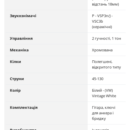
відстань 18мм)
Звукознімачі
P - VSP3n/J -
VSC3b
(керамічні)
Управління
2 гучності, 1 тон
Механіка
Хромована
Кілки
Полегшені,
відкритого типу
Струни
45-130
Колір
Білий - (VW)
Vintage White
Комплектація
Гітара, ключі
для анкера і
бриджу