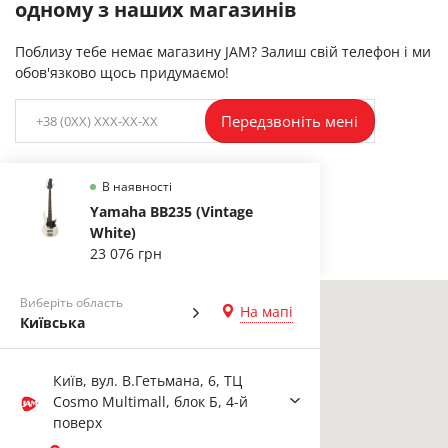
одному з наших магазинів
Поблизу тебе немає магазину JAM? Залиш свій телефон і ми
обов'язково щось придумаємо!
Передзвоніть мені
В наявності
Yamaha BB235 (Vintage
White)
23 076 грн
Виберіть область
На мапі
Київська
Київ, вул. В.Гетьмана, 6, ТЦ
Cosmo Multimall, блок Б, 4-й
поверх