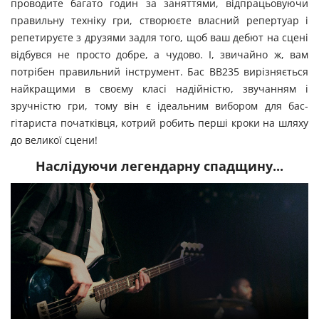
проводите багато годин за заняттями, відпрацьовуючи
правильну техніку гри, створюєте власний репертуар і
репетируєте з друзями задля того, щоб ваш дебют на сцені
відбувся не просто добре, а чудово. І, звичайно ж, вам
потрібен правильний інструмент. Бас BB235 вирізняється
найкращими в своєму класі надійністю, звучанням і
зручністю гри, тому він є ідеальним вибором для бас-
гітариста початківця, котрий робить перші кроки на шляху
до великої сцени!
Наслідуючи легендарну спадщину...