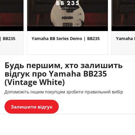
| BB235
Yamaha BB Series Demo | BB235
Yamaha B
Будь першим, хто залишить
відгук про Yamaha BB235
(Vintage White)
Допоможіть іншим покупцям зробити правильний вибір
Залишити відгук