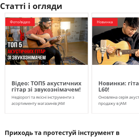
Статті і огляди
Фото/відео
Новинка
Відео: ТОП5 акустичних
Новинки: гіта
гітар зі звукознімачем!
L60!
Недіорогі та якісні інструменти з
Оновлена серія акуст
асортименту магазинів JAM
продажу в JAM
Приходь та протестуй інструмент в