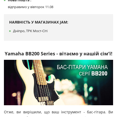
Нова Пошта :
відправимо у вівторок 11.08
НАЯВНІСТЬ У МАГАЗИНАХ JAM:
Дніпро, ТРК Мост-Сіті
Yamaha BB200 Series - вітаємо у нашій сім'ї!
Отже, ви вирішили, що ваш інструмент - бас-гітара. Ви