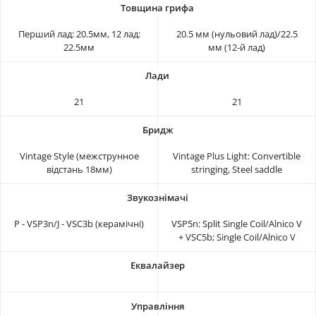
Перший лад: 20.5мм, 12 лад:
20.5 мм (нульовий лад)/22.5
22.5мм
мм (12-й лад)
21
21
Vintage Style (межструнное
Vintage Plus Light: Convertible
відстань 18мм)
stringing, Steel saddle
P - VSP3n/J - VSC3b (керамічні)
VSP5n: Split Single Coil/Alnico V
+ VSC5b; Single Coil/Alnico V