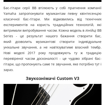
Бас-гітари серії BB втілюють у собі прагнення компанії
Yamaha запропонувати музикантам певну квінтесенцію
класичної бас-гітари. Ми відмовились від технічних
експериментів на користь традиційних технологій, які
витримали випробування часом. Кожна модель в лінійці BB
Series - це результат нашого бажання створити бас,
який дозволить музикантові створити індивідуальне
унікальне звучання, а не нав'язуватиме власний тембр.
Нові моделі 2017 року продовжують ту ж традицію
перевіреної часом досконалості - це чудово зібрані бас-
гітари, що пропонують саме те звучання, яке потрібно тут і
зараз.
Звукознімачі Custom V3