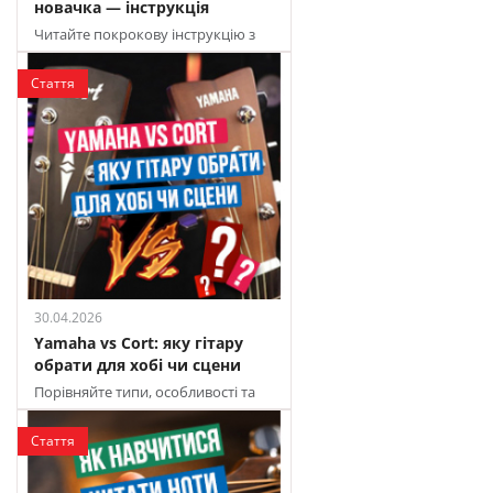
новачка — інструкція
Читайте покрокову інструкцію з
налаштування укулеле для
початківців
Стаття
30.04.2026
Yamaha vs Cort: яку гітару
обрати для хобі чи сцени
Порівняйте типи, особливості та
характеристики, щоб обрати
ідеальний інструмент для ваших...
Стаття