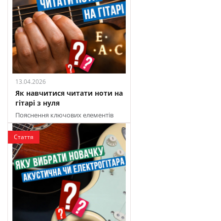
13.04.2026
Як навчитися читати ноти на
гітарі з нуля
Пояснення ключових елементів
нотного запису і практичні поради
для новачків
Стаття