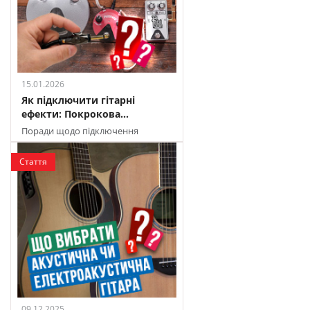
15.01.2026
Як підключити гітарні
ефекти: Покрокова...
Поради щодо підключення
гітарних педалей для створення
ідеального звуку
Стаття
09.12.2025