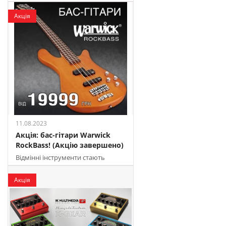
Акція
11.08.2023
Акція: бас-гітари Warwick
RockBass! (Акцію завершено)
Відмінні інструменти стають
доступнішими
Акція