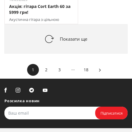
Акція: гітара Cort Earth 60 за
5999 грн!
Акустична гітара з цільною
верхньою декою
Показати ще
...
1
2
3
18
Розсилка новин
Підписатися