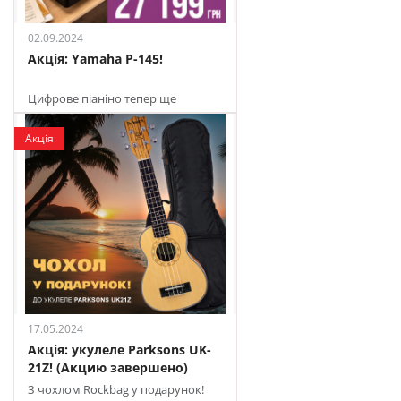
02.09.2024
Акція: Yamaha P-145!
Цифрове піаніно тепер ще
доступніше в JAM
Акція
17.05.2024
Акція: укулеле Parksons UK-
21Z! (Акцию завершено)
З чохлом Rockbag у подарунок!