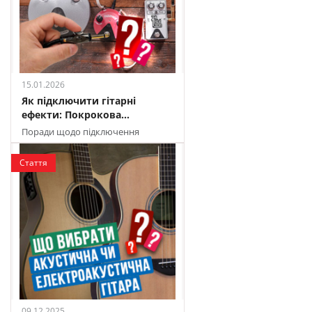
15.01.2026
Як підключити гітарні
ефекти: Покрокова...
Поради щодо підключення
гітарних педалей для створення
ідеального звуку
Стаття
09.12.2025