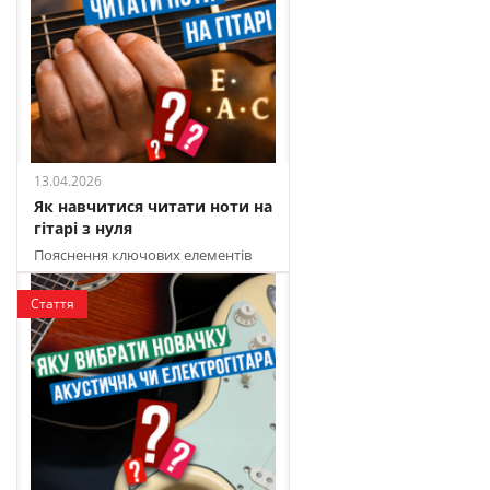
13.04.2026
Як навчитися читати ноти на
гітарі з нуля
Пояснення ключових елементів
нотного запису і практичні поради
для новачків
Стаття