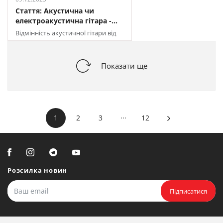
Стаття: Акустична чи
електроакустична гітара -...
Відмінність акустичної гітари від
електроакустичної: порівняння і
поради
Показати ще
...
1
2
3
12
Розсилка новин
Підписатися