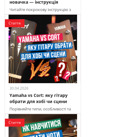
новачка — інструкція
Читайте покрокову інструкцію з
налаштування укулеле для
початківців
Стаття
30.04.2026
Yamaha vs Cort: яку гітару
обрати для хобі чи сцени
Порівняйте типи, особливості та
характеристики, щоб обрати
ідеальний інструмент для ваших...
Стаття