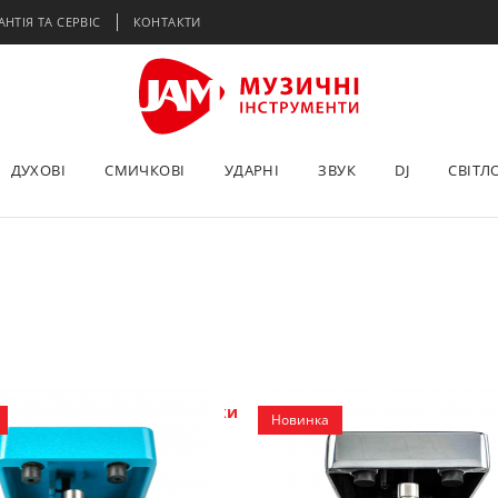
АНТІЯ ТА СЕРВІС
КОНТАКТИ
ДУХОВІ
СМИЧКОВІ
УДАРНІ
ЗВУК
DJ
СВІТЛ
Конкурси
Новинки
Фото/відео
Софт
Новинка