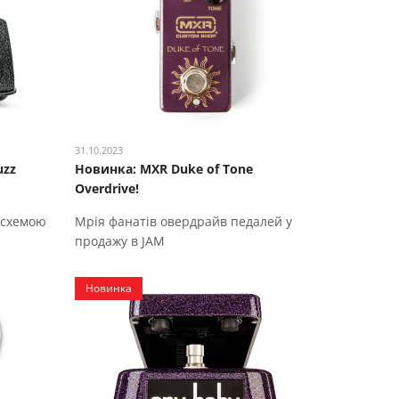
31.10.2023
uzz
Новинка: MXR Duke of Tone
Overdrive!
 схемою
Мрія фанатів овердрайв педалей у
продажу в JAM
Новинка