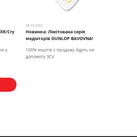
28.10.2022
XR/Cry
Новинка: Лімітована серія
медіаторів DUNLOP BAVOVNA!
ри у
100% коштів з продажу йдуть на
допомогу ЗСУ