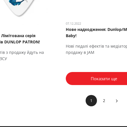
07.12.2022
Нове надходження: Dunlop/M
 Лімітована серія
Baby!
ів DUNLOP PATRON!
Нові педалі ефектів та медіато
ів з продажу йдуть на
продажу в JAM
 ЗСУ
Показати ще
1
2