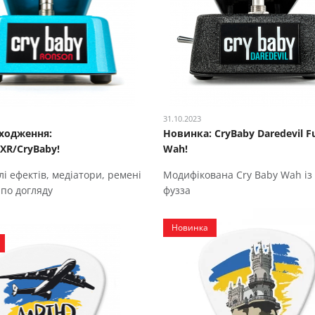
31.10.2023
ходження:
Новинка: CryBaby Daredevil F
XR/CryBaby!
Wah!
лі ефектів, медіатори, ремені
Модифікована Cry Baby Wah із
 по догляду
фузза
Новинка