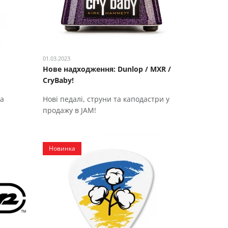
01.03.2023
Нове надходження: Dunlop / MXR /
CryBaby!
на
Нові педалі, струни та каподастри у
продажу в JAM!
Новинка