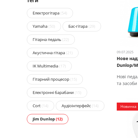
Теги
Електрогітара
(54)
Yamaha
(50)
Бас-гітара
(29)
Гітарна педаль
(22)
09.07.2025
Акустична гітара
(21)
Нове над
Dunlop/M
IK Multimedia
(17)
Нові педа
Гітарний процесор
(15)
та засоби
Електронні барабани
(15)
Cort
(14)
Аудіоінтерфейс
(14)
Новинка
Jim Dunlop
(12)