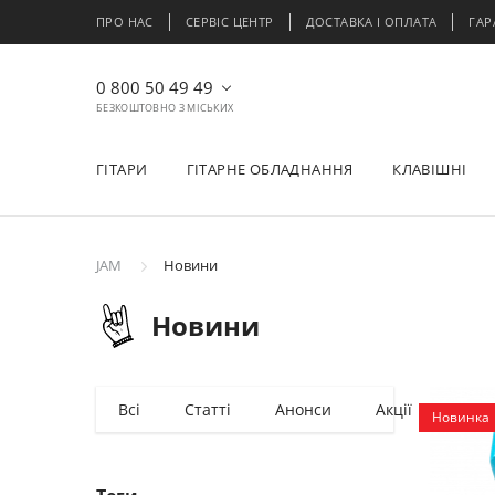
ПРО НАС
СЕРВІС ЦЕНТР
ДОСТАВКА І ОПЛАТА
ГАР
0 800 50 49 49
БЕЗКОШТОВНО З МІСЬКИХ
ГІТАРИ
ГІТАРНЕ ОБЛАДНАННЯ
КЛАВІШНІ
JAM
Новини
Новини
Всі
Статті
Анонси
Акції
Події
Новинка