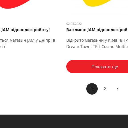
02.05.2022
 JAM відновлює роботу!
Важливо: JAM відновлює роб
ться магазин JAM у Дніпрі в
Відкрито магазини у Києві в Т
сіті
Dream Town, ТРЦ Cosmo Multim
Показати ще
1
2